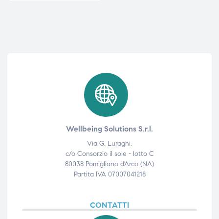
triche
triche
triche
triche
he
he
he
he
Wellbeing Solutions S.r.l.
Via G. Luraghi,
apia e
apia e
c/o Consorzio il sole - lotto C
80038 Pomigliano d'Arco (NA)
Partita IVA 07007041218
CONTATTI