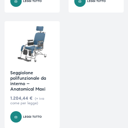
LEGGI TUTTO
LEGGI TUTTO
i,
i,
Seggiolone
polifunzionale da
interno –
Anatomical Maxi
1.204,44
€
(+ iva
come per legge)
LEGGI TUTTO