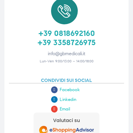
ubito
ubito
+39 0818692160
+39 3358726975
info@gbmedicali.it
Lun-Ven 9:00/13:00 – 14:00/18:00
CONDIVIDI SUI SOCIAL
Facebook
Linkedin
Email