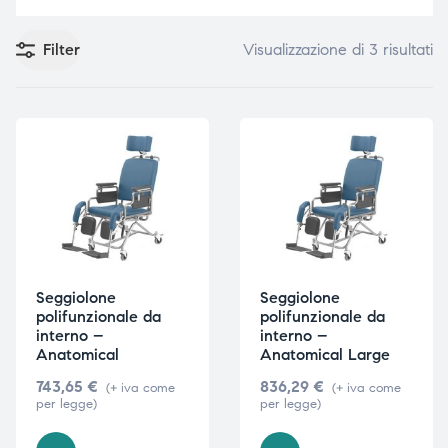
Filter
Visualizzazione di 3 risultati
e
e
emi di
emi di
i
i
Seggiolone
Seggiolone
polifunzionale da
polifunzionale da
interno –
interno –
Anatomical
Anatomical Large
743,65
€
836,29
€
(+ iva come
(+ iva come
per legge)
per legge)