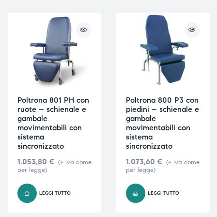
ubito
ubito
Poltrona 801 PH con
Poltrona 800 P3 con
ruote – schienale e
piedini – schienale e
gambale
gambale
movimentabili con
movimentabili con
sistema
sistema
sincronizzato
sincronizzato
1.053,80
€
1.073,60
€
(+ iva come
(+ iva come
per legge)
per legge)
LEGGI TUTTO
LEGGI TUTTO