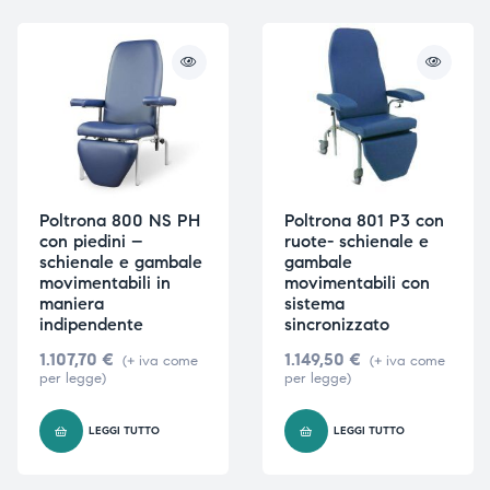
Poltrona 800 NS PH
Poltrona 801 P3 con
con piedini –
ruote- schienale e
schienale e gambale
gambale
movimentabili in
movimentabili con
maniera
sistema
indipendente
sincronizzato
1.107,70
€
1.149,50
€
(+ iva come
(+ iva come
per legge)
per legge)
LEGGI TUTTO
LEGGI TUTTO