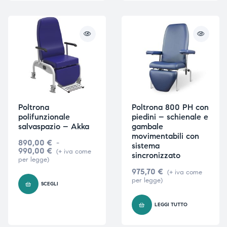
triche
triche
triche
triche
he
he
Poltrona
Poltrona 800 PH con
he
he
polifunzionale
piedini – schienale e
salvaspazio – Akka
gambale
movimentabili con
890,00
€
-
sistema
990,00
€
(+ iva come
sincronizzato
apia e
apia e
per legge)
975,70
€
(+ iva come
per legge)
SCEGLI
LEGGI TUTTO