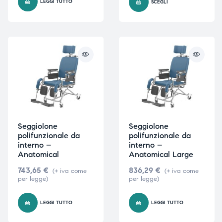
LEGGI TUTTO
SCEGLI
i,
i,
Seggiolone
Seggiolone
polifunzionale da
polifunzionale da
interno –
interno –
Anatomical
Anatomical Large
743,65
€
836,29
€
(+ iva come
(+ iva come
per legge)
per legge)
LEGGI TUTTO
LEGGI TUTTO