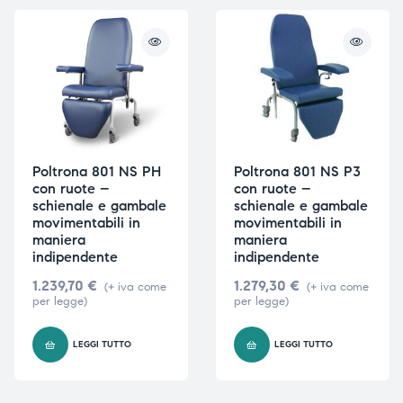
Poltrona 801 NS PH
Poltrona 801 NS P3
con ruote –
con ruote –
schienale e gambale
schienale e gambale
movimentabili in
movimentabili in
maniera
maniera
indipendente
indipendente
1.239,70
€
1.279,30
€
(+ iva come
(+ iva come
per legge)
per legge)
LEGGI TUTTO
LEGGI TUTTO