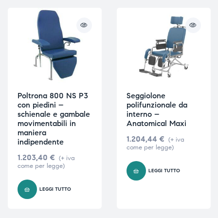
Poltrona 800 NS P3
Seggiolone
con piedini –
polifunzionale da
schienale e gambale
interno –
movimentabili in
Anatomical Maxi
maniera
1.204,44
€
(+ iva
indipendente
come per legge)
1.203,40
€
(+ iva
come per legge)
LEGGI TUTTO
LEGGI TUTTO