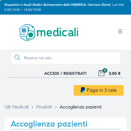
Dispositivi e Ausili Medici direttamente dalla FABBRICA | Servizio Clienti:
Lun-Ven
9:00/13:00 – 14:00/18:00
0
ACCEDI / REGISTRATI
0,00 €
gio
gio
GB Medicali
>
Prodotti
>
Accoglienza pazienti
Accoglienza pazienti