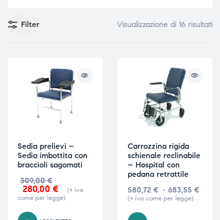
Filter
Visualizzazione di 16 risultati
e
e
emi di
emi di
i
i
Sedia prelievi –
Carrozzina rigida
Sedia imbottita con
schienale reclinabile
braccioli sagomati
– Hospital con
pedana retrattile
309,00
€
280,00
€
580,72
€
-
683,55
€
(+ iva
come per legge)
(+ iva come per legge)