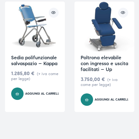
Sedia polifunzionale
Poltrona elevabile
salvaspazio – Kappa
con ingresso e uscita
facilitati – Up
1.285,80
€
(+ iva come
per legge)
3.750,00
€
(+ iva
come per legge)
AGGIUNGI AL CARRELLO
AGGIUNGI AL CARRELLO