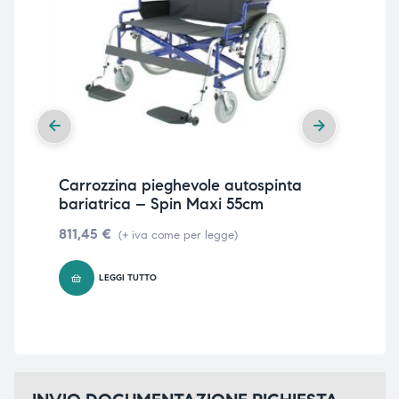
Carrozzina pieghevole autospinta
Car
bariatrica – Spin Maxi 55cm
leg
811,45
€
65
(+ iva come per legge)
LEGGI TUTTO