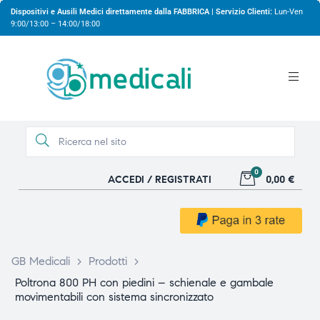
Dispositivi e Ausili Medici direttamente dalla FABBRICA | Servizio Clienti:
Lun-Ven
9:00/13:00 – 14:00/18:00
0
ACCEDI / REGISTRATI
0,00 €
gio
gio
GB Medicali
>
Prodotti
>
Poltrona 800 PH con piedini – schienale e gambale
movimentabili con sistema sincronizzato