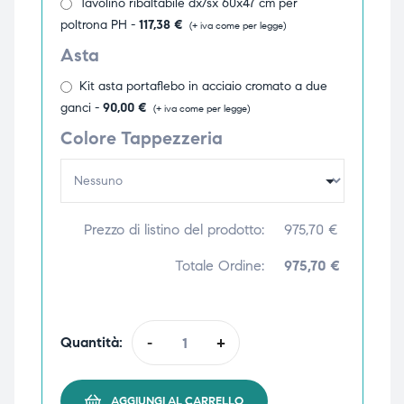
Tavolino ribaltabile dx/sx 60x47 cm per
poltrona PH -
117,38
€
(+ iva come per legge)
Asta
Kit asta portaflebo in acciaio cromato a due
ganci -
90,00
€
(+ iva come per legge)
Colore Tappezzeria
Prezzo di listino del prodotto:
975,70
€
Totale Ordine:
975,70 €
Quantità:
-
+
AGGIUNGI AL CARRELLO