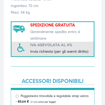
Ingombro: 70 cm
triche
triche
Peso: 34 kg
triche
triche
SPEDIZIONE GRATUITA
Generalmente spedito entro 4
settimane
he
he
IVA AGEVOLATA AL 4%
he
he
Invia richiesta (per gli aventi diritto)
apia e
apia e
ACCESSORI DISPONIBILI
Poggiatesta rimovibile e regolabile strap velcro
-
85,64
€
(+ iva come per legge)