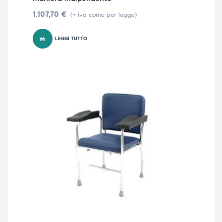
1.107,70
€
(+ iva come per legge)
LEGGI TUTTO