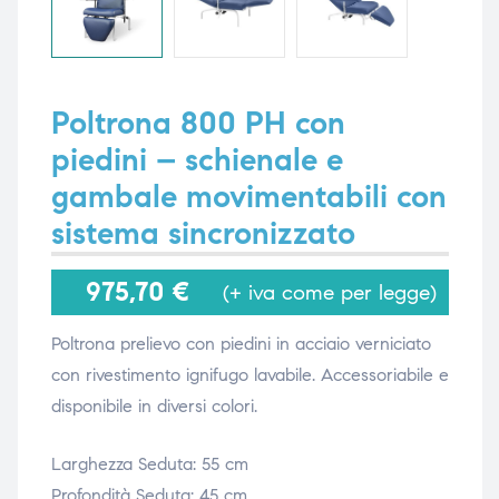
i,
i,
Poltrona 800 PH con
piedini – schienale e
gambale movimentabili con
sistema sincronizzato
975,70
€
(+ iva come per legge)
Poltrona prelievo con piedini in acciaio verniciato
con rivestimento ignifugo lavabile. Accessoriabile e
disponibile in diversi colori.
Larghezza Seduta: 55 cm
Profondità Seduta: 45 cm