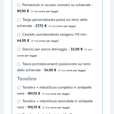
Portarotolo in acciaio cromato su schienale -
ubito
ubito
89,00
€
(+ iva come per legge)
Targa personalizzata posta sul retro dello
schienale -
27,72
€
(+ iva come per legge)
Cestello portabombola ossigeno 110 mm -
64,00
€
(+ iva come per legge)
Gancio per sacca drenaggio -
32,00
€
(+ iva
come per legge)
Tasca portadocumenti posizionata sul retro
dello schienale -
36,00
€
(+ iva come per legge)
Tavolino
Tavolino + imbottitura completa in similpelle
nera -
189,70
€
(+ iva come per legge)
Tavolino + imbottitura removibile in similpelle
nera -
190,70
€
(+ iva come per legge)