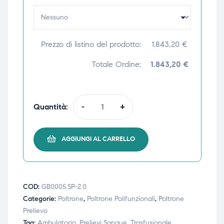
ubito
ubito
Prezzo di listino del prodotto:
1.843,20
€
Totale Ordine:
1.843,20 €
Quantità:
-
+
AGGIUNGI AL CARRELLO
COD:
GB0005.SP-2.0
Categorie:
Poltrone
,
Poltrone Polifunzionali
,
Poltrone
Prelievo
Tag:
Ambulatorio
,
Prelievi Sangue
,
Trasfusionale