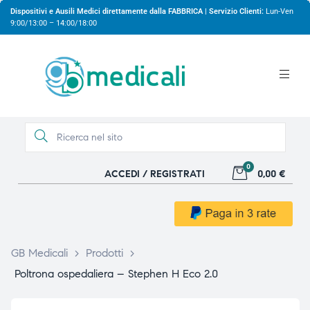
Dispositivi e Ausili Medici direttamente dalla FABBRICA | Servizio Clienti:
Lun-Ven
9:00/13:00 – 14:00/18:00
0
ACCEDI / REGISTRATI
0,00 €
gio
gio
GB Medicali
>
Prodotti
>
Poltrona ospedaliera – Stephen H Eco 2.0