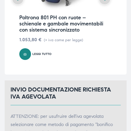
Poltrona 801 PH con ruote –
Ca
schienale e gambale movimentabili
– 
con sistema sincronizzato
427
1.053,80
€
(+ iva come per legge)
LEGGI TUTTO
INVIO DOCUMENTAZIONE RICHIESTA
IVA AGEVOLATA
ATTENZIONE: per usufruire dell'iva agevolata
selezionare come metodo di pagamento "bonifico