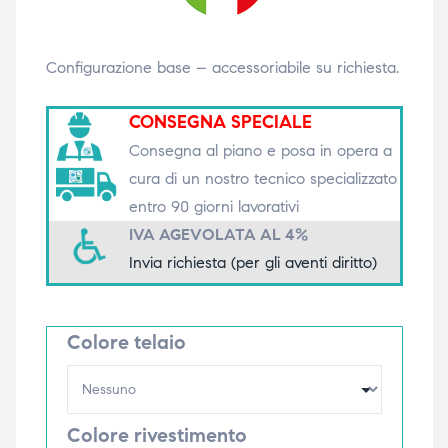
triche
triche
Configurazione base – accessoriabile su richiesta.
triche
triche
CONSEGNA SPECIALE
Consegna al piano e posa in opera a
he
he
cura di un nostro tecnico specializzato
entro 90 giorni lavorativi
he
he
IVA AGEVOLATA AL 4%
Invia richiesta (per gli aventi diritto)
apia e
apia e
Colore telaio
Colore rivestimento