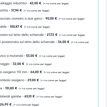
ellaggio imbottita -
42,00
€
(+ iva come per legge)
ottita -
37,94
€
(+ iva come per legge)
n acciaio cromato a due ganci -
90,00
€
(+ iva come per legge)
abile -
100,87
€
(+ iva come per legge)
osta sul retro dello schienale -
27,72
€
(+ iva come per legge)
posizionata sul retro dello schienale -
36,00
€
(+ iva come per
lvico a mutanda -
53,00
€
(+ iva come per legge)
naggio -
32,00
€
(+ iva come per legge)
a ossigeno 110 mm -
64,00
€
(+ iva come per legge)
ombola ossigeno -
29,00
€
(+ iva come per legge)
le -
151,80
€
(+ iva come per legge)
 laterali gambe -
65,10
€
(+ iva come per legge)
26,99
€
(+ iva come per legge)