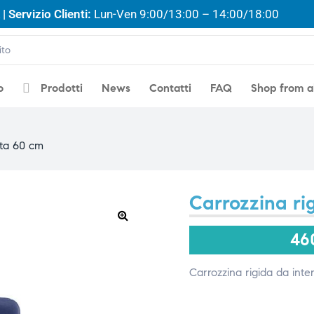
| Servizio Clienti:
Lun-Ven 9:00/13:00 – 14:00/18:00
o
Prodotti
News
Contatti
FAQ
Shop from 
uta 60 cm
Carrozzina ri
🔍
46
Carrozzina rigida da intern