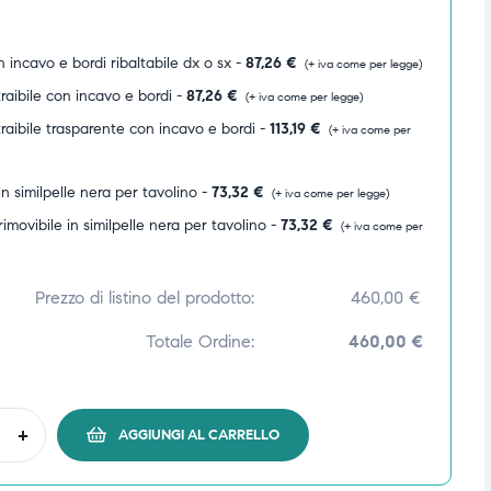
 incavo e bordi ribaltabile dx o sx -
87,26
€
(+ iva come per legge)
raibile con incavo e bordi -
87,26
€
(+ iva come per legge)
raibile trasparente con incavo e bordi -
113,19
€
(+ iva come per
n similpelle nera per tavolino -
73,32
€
(+ iva come per legge)
rimovibile in similpelle nera per tavolino -
73,32
€
(+ iva come per
Prezzo di listino del prodotto:
460,00
€
Totale Ordine:
460,00 €
+
AGGIUNGI AL CARRELLO