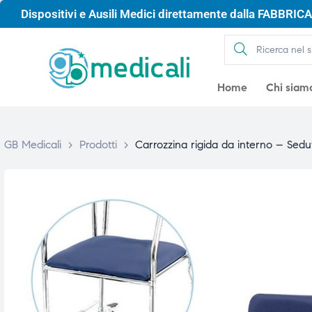
Dispositivi e Ausili Medici direttamente dalla FABBRICA 
Home
Chi siam
GB Medicali
>
Prodotti
>
Carrozzina rigida da interno – Sed
gio
gio