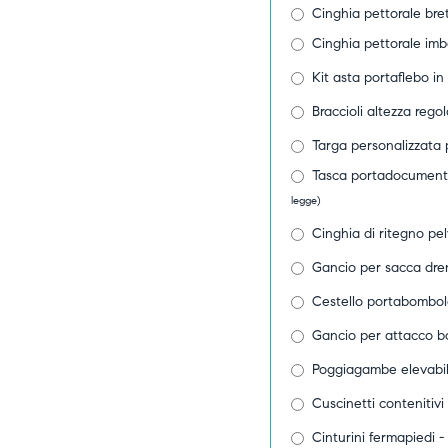
Cinghia pettorale bret
Cinghia pettorale imb
Kit asta portaflebo i
Braccioli altezza regol
Targa personalizzata p
Tasca portadocumenti 
legge)
Cinghia di ritegno pe
Gancio per sacca dre
Cestello portabombol
Gancio per attacco b
Poggiagambe elevabi
Cuscinetti contenitivi
Cinturini fermapiedi -