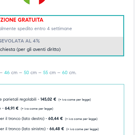
IZIONE GRATUITA
lmente spedito entro 4 settimane
GEVOLATA AL 4%
ichiesta (per gli aventi diritto)
 –
46
cm –
50
cm –
55
cm –
60
cm.
 parietali regolabili -
145,02
€
(+ iva come per legge)
e -
64,91
€
(+ iva come per legge)
r il tronco (lato destro) -
60,44
€
(+ iva come per legge)
r il tronco (lato sinistro) -
66,48
€
(+ iva come per legge)