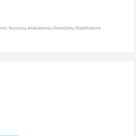
e
onto Soccorso
,
Ambulatorio
,
Domiciliare
,
Riabilitazione