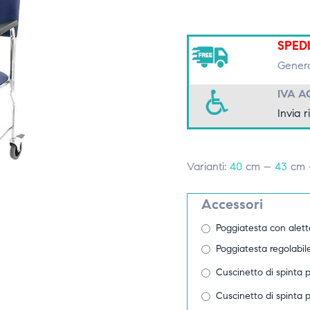
SPED
Genera
IVA A
Invia r
Varianti:
40
cm –
43
cm
Accessori
Poggiatesta con alette
Poggiatesta regolabil
Cuscinetto di spinta pe
Cuscinetto di spinta pe