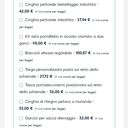
Cinghia pettorale bretellaggio imbottita -
ubito
ubito
42,00
€
(+ iva come per legge)
Cinghia pettorale imbottita -
37,94
€
(+ iva come
per legge)
Kit asta portaflebo in acciaio cromato a due
ganci -
90,00
€
(+ iva come per legge)
Braccioli altezza regolabile -
100,87
€
(+ iva come
per legge)
Targa personalizzata posta sul retro dello
schienale -
27,72
€
(+ iva come per legge)
Tasca portadocumenti posizionata sul retro
dello schienale -
36,00
€
(+ iva come per legge)
Cinghia di ritegno pelvico a mutanda -
53,00
€
(+ iva come per legge)
Gancio per sacca drenaggio -
32,00
€
(+ iva
come per legge)