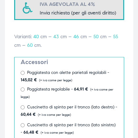
IVA AGEVOLATA AL 4%
triche
triche
Invia richiesta (per gli aventi diritto)
triche
triche
Varianti:
40
cm –
43
cm –
46
cm –
50
cm –
55
cm –
60
cm.
he
he
Accessori
he
he
Poggiatesta con alette parietali regolabili -
145,02
€
(+ iva come per legge)
Poggiatesta regolabile -
64,91
€
(+ iva come per
apia e
apia e
legge)
Cuscinetto di spinta per il tronco (lato destro) -
60,44
€
(+ iva come per legge)
Cuscinetto di spinta per il tronco (lato sinistro)
-
66,48
€
(+ iva come per legge)