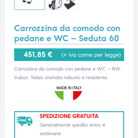
i,
i,
Carrozzina da comodo con
pedane e WC – Seduta 60
451,85
€
(+ iva come per legge)
Carrozzina da comodo con pedane e WC – RW
Indoor. Telaio cromato robusto e resistente.
SPEDIZIONE GRATUITA
Generalmente spedito entro 4
settimane