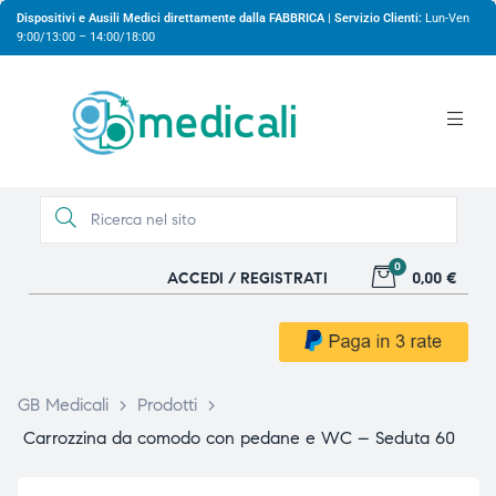
Dispositivi e Ausili Medici direttamente dalla FABBRICA | Servizio Clienti:
Lun-Ven
9:00/13:00 – 14:00/18:00
0
ACCEDI / REGISTRATI
0,00 €
gio
gio
GB Medicali
>
Prodotti
>
Carrozzina da comodo con pedane e WC – Seduta 60