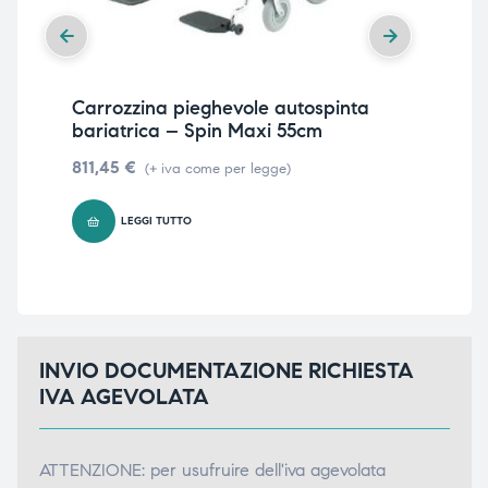
Carrozzina pieghevole autospinta
Ca
bariatrica – Spin Maxi 55cm
ba
811,45
€
92
(+ iva come per legge)
LEGGI TUTTO
INVIO DOCUMENTAZIONE RICHIESTA
IVA AGEVOLATA
ATTENZIONE: per usufruire dell'iva agevolata