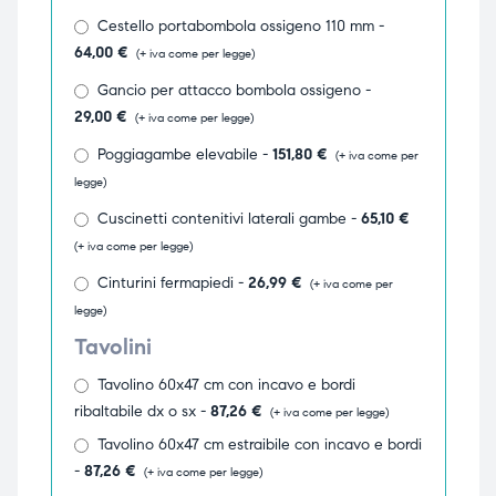
Cestello portabombola ossigeno 110 mm -
64,00
€
(+ iva come per legge)
Gancio per attacco bombola ossigeno -
29,00
€
(+ iva come per legge)
Poggiagambe elevabile -
151,80
€
(+ iva come per
legge)
Cuscinetti contenitivi laterali gambe -
65,10
€
(+ iva come per legge)
Cinturini fermapiedi -
26,99
€
(+ iva come per
legge)
Tavolini
Tavolino 60x47 cm con incavo e bordi
ribaltabile dx o sx -
87,26
€
(+ iva come per legge)
Tavolino 60x47 cm estraibile con incavo e bordi
-
87,26
€
(+ iva come per legge)