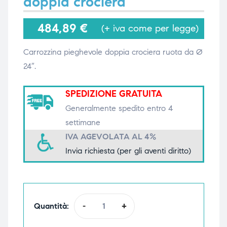
doppia crociera
484,89
€
(+ iva come per legge)
i,
i,
Carrozzina pieghevole doppia crociera ruota da Ø
24″.
SPEDIZIONE GRATUITA
Generalmente spedito entro 4
settimane
IVA AGEVOLATA AL 4%
Invia richiesta (per gli aventi diritto)
Quantità:
-
+