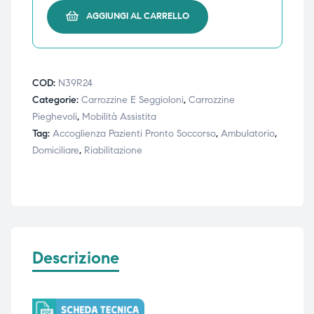
AGGIUNGI AL CARRELLO
triche
triche
triche
triche
COD:
N39R24
Categorie:
Carrozzine E Seggioloni
,
Carrozzine
Pieghevoli
,
Mobilità Assistita
he
he
Tag:
Accoglienza Pazienti Pronto Soccorso
,
Ambulatorio
,
he
he
Domiciliare
,
Riabilitazione
apia e
apia e
Descrizione