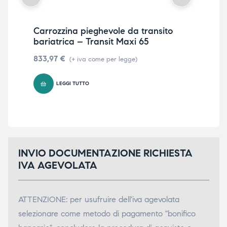
Carrozzina pieghevole da transito
Ca
bariatrica – Transit Maxi 65
– P
833,97
€
48
(+ iva come per legge)
LEGGI TUTTO
INVIO DOCUMENTAZIONE RICHIESTA
IVA AGEVOLATA
ATTENZIONE: per usufruire dell'iva agevolata
selezionare come metodo di pagamento "bonifico