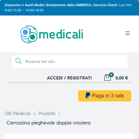
Dispositivi e Ausili Medici direttamente dalla FABBRICA | Servizio Clienti:
Lun-Ven
9:00/13:00 – 14:00/18:00
0
ACCEDI / REGISTRATI
0,00 €
gio
gio
GB Medicali
>
Prodotti
>
Carrozzina pieghevole doppia crociera