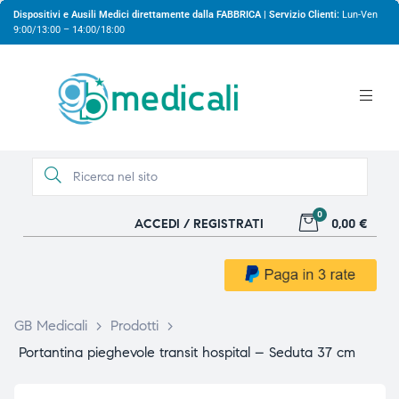
Dispositivi e Ausili Medici direttamente dalla FABBRICA | Servizio Clienti:
Lun-Ven
9:00/13:00 – 14:00/18:00
0
ACCEDI / REGISTRATI
0,00 €
gio
gio
GB Medicali
>
Prodotti
>
Portantina pieghevole transit hospital – Seduta 37 cm