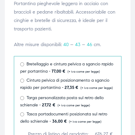
Portantina pieghevole leggera in acciaio con
triche
triche
b
raccioli e pedane ribaltabili
.
Accessoriabile con
cinghie e bretelle di sicurezza, è
ideale per il
triche
triche
trasporto pazienti.
Altre misure disponibili:
40
–
43
–
46
cm.
he
he
Bretellaggio e cintura pelvica a sgancio rapido
he
he
per portantina -
77,00
€
(+ iva come per legge)
Cintura pelvica di posizionamento a sgancio
rapido per portantina -
27,35
€
(+ iva come per legge)
apia e
apia e
Targa personalizzata posta sul retro dello
schienale -
27,72
€
(+ iva come per legge)
Tasca portadocumenti posizionata sul retro
dello schienale -
36,00
€
(+ iva come per legge)
Prezzo di listino del prodotto:
676,27
€