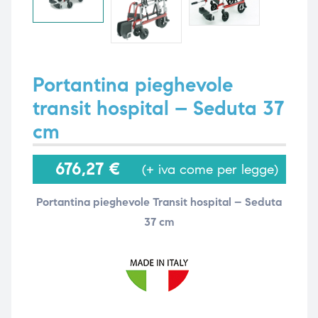
i,
i,
Portantina pieghevole
transit hospital – Seduta 37
cm
676,27
€
(+ iva come per legge)
Portantina pieghevole Transit hospital – Seduta
37 cm