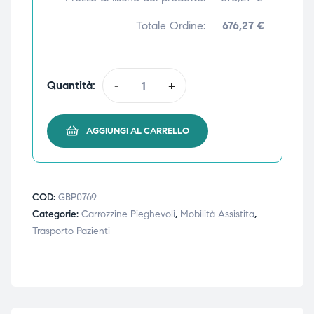
ubito
ubito
Totale Ordine:
676,27 €
Quantità:
-
+
AGGIUNGI AL CARRELLO
COD:
GBP0769
Categorie:
Carrozzine Pieghevoli
,
Mobilità Assistita
,
Trasporto Pazienti