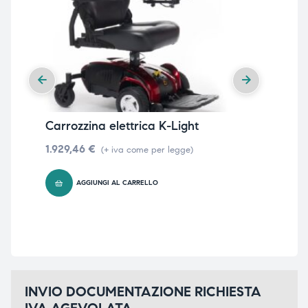
Carrozzina elettrica K-Light
Ca
– P
1.929,46
€
(+ iva come per legge)
44
AGGIUNGI AL CARRELLO
INVIO DOCUMENTAZIONE RICHIESTA