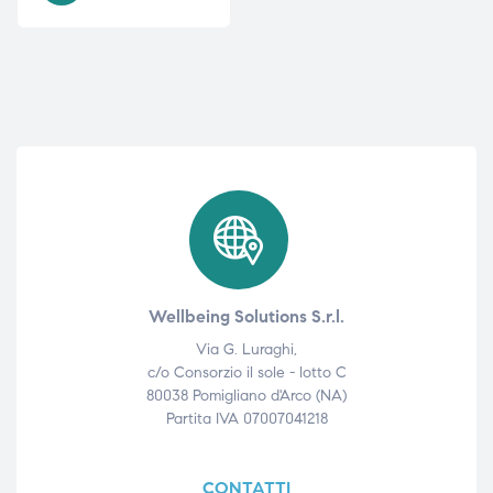
i,
i,
Wellbeing Solutions S.r.l.
Via G. Luraghi,
c/o Consorzio il sole - lotto C
80038 Pomigliano d'Arco (NA)
Partita IVA 07007041218
CONTATTI