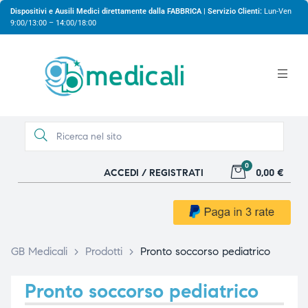
Dispositivi e Ausili Medici direttamente dalla FABBRICA | Servizio Clienti:
Lun-Ven
9:00/13:00 – 14:00/18:00
0
ACCEDI / REGISTRATI
0,00 €
gio
gio
GB Medicali
>
Prodotti
>
Pronto soccorso pediatrico
Pronto soccorso pediatrico