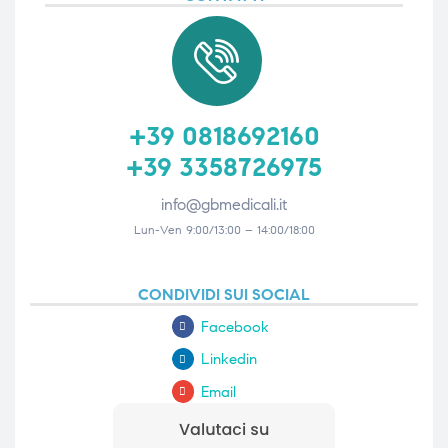
triche
triche
triche
triche
+39 0818692160
+39 3358726975
he
he
info@gbmedicali.it
he
he
Lun-Ven 9:00/13:00 – 14:00/18:00
CONDIVIDI SUI SOCIAL
apia e
apia e
Facebook
Linkedin
Email