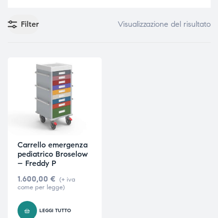
Filter
Visualizzazione del risultato
e
e
emi di
emi di
i
i
Carrello emergenza
pediatrico Broselow
– Freddy P
1.600,00
€
(+ iva
come per legge)
LEGGI TUTTO