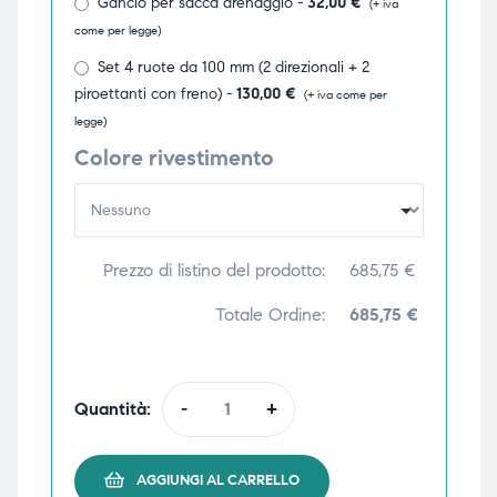
Gancio per sacca drenaggio -
32,00
€
(+ iva
ubito
ubito
come per legge)
Set 4 ruote da 100 mm (2 direzionali + 2
piroettanti con freno) -
130,00
€
(+ iva come per
legge)
Colore rivestimento
Prezzo di listino del prodotto:
685,75
€
Totale Ordine:
685,75 €
Quantità:
-
+
AGGIUNGI AL CARRELLO