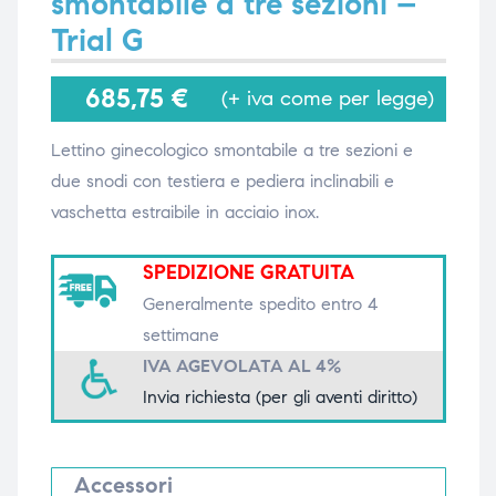
smontabile a tre sezioni –
Trial G
i,
i,
685,75
€
(+ iva come per legge)
Lettino ginecologico smontabile a tre sezioni e
due snodi con testiera e pediera inclinabili e
vaschetta estraibile in acciaio inox.
SPEDIZIONE GRATUITA
Generalmente spedito entro 4
settimane
IVA AGEVOLATA AL 4%
Invia richiesta (per gli aventi diritto)
Accessori