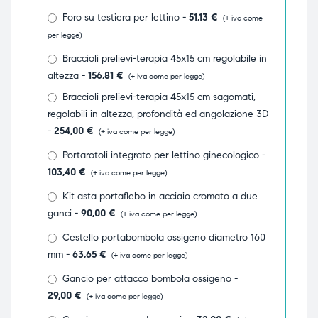
Foro su testiera per lettino -
51,13
€
triche
triche
(+ iva come
per legge)
triche
triche
Braccioli prelievi-terapia 45x15 cm regolabile in
altezza -
156,81
€
(+ iva come per legge)
Braccioli prelievi-terapia 45x15 cm sagomati,
regolabili in altezza, profondità ed angolazione 3D
he
he
-
254,00
€
(+ iva come per legge)
he
he
Portarotoli integrato per lettino ginecologico -
103,40
€
(+ iva come per legge)
Kit asta portaflebo in acciaio cromato a due
ganci -
90,00
€
(+ iva come per legge)
apia e
apia e
Cestello portabombola ossigeno diametro 160
mm -
63,65
€
(+ iva come per legge)
Gancio per attacco bombola ossigeno -
29,00
€
(+ iva come per legge)