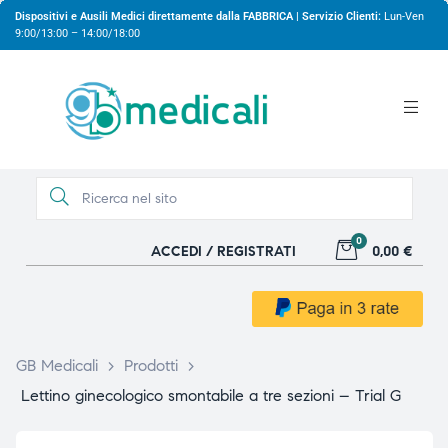
Dispositivi e Ausili Medici direttamente dalla FABBRICA | Servizio Clienti:
Lun-Ven
9:00/13:00 – 14:00/18:00
0
ACCEDI / REGISTRATI
0,00 €
gio
gio
GB Medicali
>
Prodotti
>
Lettino ginecologico smontabile a tre sezioni – Trial G