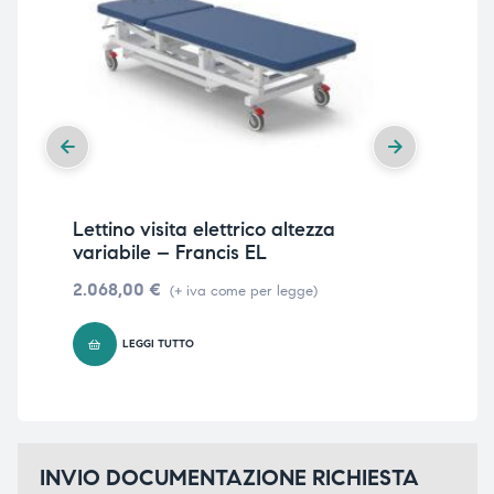
Lettino visita elettrico altezza
Let
variabile – Francis EL
AV
2.068,00
€
2.7
(+ iva come per legge)
LEGGI TUTTO
INVIO DOCUMENTAZIONE RICHIESTA