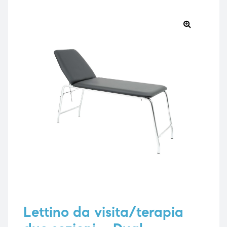
🔍
e
e
emi di
emi di
i
i
Lettino da visita/terapia