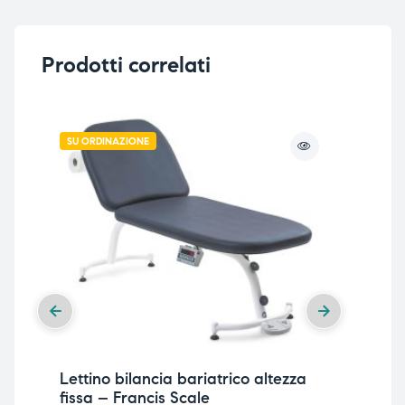
Prodotti correlati
SU ORDINAZIONE
Lettino bilancia bariatrico altezza
Let
fissa – Francis Scale
sch