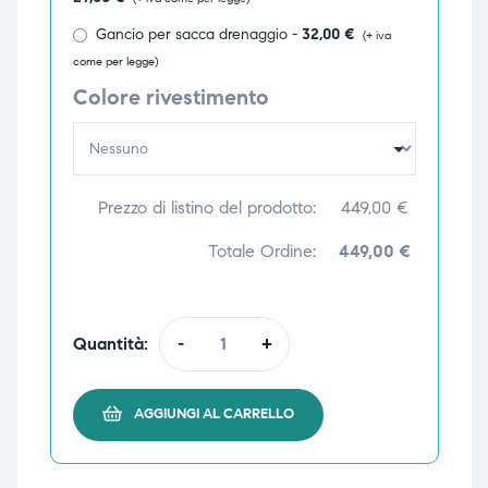
ubito
ubito
Gancio per sacca drenaggio -
32,00
€
(+ iva
come per legge)
Colore rivestimento
Prezzo di listino del prodotto:
449,00
€
Totale Ordine:
449,00 €
Quantità:
-
+
AGGIUNGI AL CARRELLO