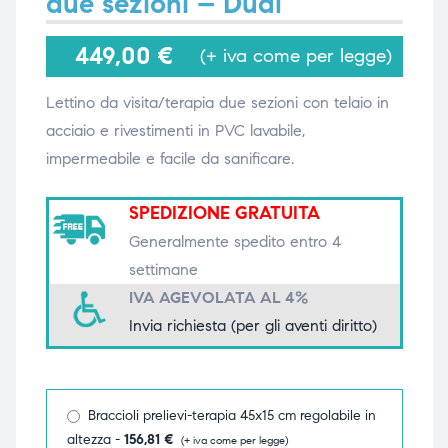
due sezioni – Dual
449,00
€
(+ iva come per legge)
i,
i,
Lettino da visita/terapia due sezioni con telaio in
acciaio e rivestimenti in PVC lavabile,
impermeabile e facile da sanificare.
SPEDIZIONE GRATUITA
Generalmente spedito entro 4
settimane
IVA AGEVOLATA AL 4%
Invia richiesta (per gli aventi diritto)
Braccioli prelievi-terapia 45x15 cm regolabile in
altezza -
156,81
€
(+ iva come per legge)