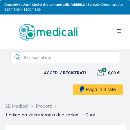
Dispositivi e Ausili Medici direttamente dalla FABBRICA | Servizio Clienti:
Lun-Ven
9:00/13:00 – 14:00/18:00
0
ACCEDI / REGISTRATI
0,00 €
gio
gio
GB Medicali
>
Prodotti
>
Lettino da visita/terapia due sezioni – Dual