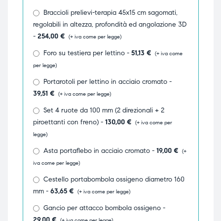
Braccioli prelievi-terapia 45x15 cm sagomati,
triche
triche
regolabili in altezza, profondità ed angolazione 3D
triche
triche
-
254,00
€
(+ iva come per legge)
Foro su testiera per lettino -
51,13
€
(+ iva come
per legge)
Portarotoli per lettino in acciaio cromato -
he
he
39,51
€
(+ iva come per legge)
he
he
Set 4 ruote da 100 mm (2 direzionali + 2
piroettanti con freno) -
130,00
€
(+ iva come per
legge)
Asta portaflebo in acciaio cromato -
19,00
€
(+
apia e
apia e
iva come per legge)
Cestello portabombola ossigeno diametro 160
mm -
63,65
€
(+ iva come per legge)
Gancio per attacco bombola ossigeno -
29,00
€
(+ iva come per legge)