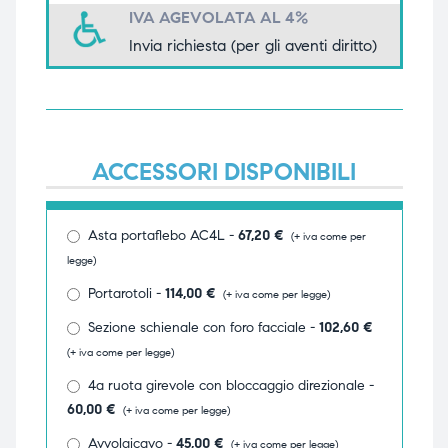
IVA AGEVOLATA AL 4%
ubito
ubito
Invia richiesta (per gli aventi diritto)
ACCESSORI DISPONIBILI
Asta portaflebo AC4L -
67,20
€
(+ iva come per
legge)
Portarotoli -
114,00
€
(+ iva come per legge)
Sezione schienale con foro facciale -
102,60
€
(+ iva come per legge)
4a ruota girevole con bloccaggio direzionale -
60,00
€
(+ iva come per legge)
Avvolgicavo -
45,00
€
(+ iva come per legge)