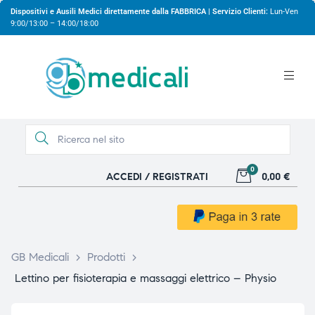
Dispositivi e Ausili Medici direttamente dalla FABBRICA | Servizio Clienti:
Lun-Ven
9:00/13:00 – 14:00/18:00
0
ACCEDI / REGISTRATI
0,00 €
gio
gio
GB Medicali
>
Prodotti
>
Lettino per fisioterapia e massaggi elettrico – Physio