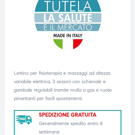
triche
triche
triche
triche
he
he
he
he
Lettino per fisioterapia e massaggi ad altezza
variabile elettrica, 3 sezioni con schienale e
gambale regolabili tramite molla a gas e ruote
apia e
apia e
piroettanti per facili spostamenti.
SPEDIZIONE GRATUITA
Generalmente spedito entro 8
settimane