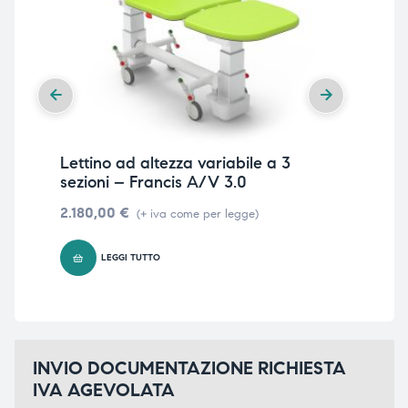
Lettino ad altezza variabile a 3
Let
sezioni – Francis A/V 3.0
tes
2.180,00
€
24
(+ iva come per legge)
LEGGI TUTTO
INVIO DOCUMENTAZIONE RICHIESTA
IVA AGEVOLATA