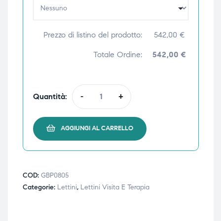
ubito
ubito
Prezzo di listino del prodotto:
542,00
€
Totale Ordine:
542,00 €
Quantità:
-
+
AGGIUNGI AL CARRELLO
COD:
GBP0805
Categorie:
Lettini
,
Lettini Visita E Terapia