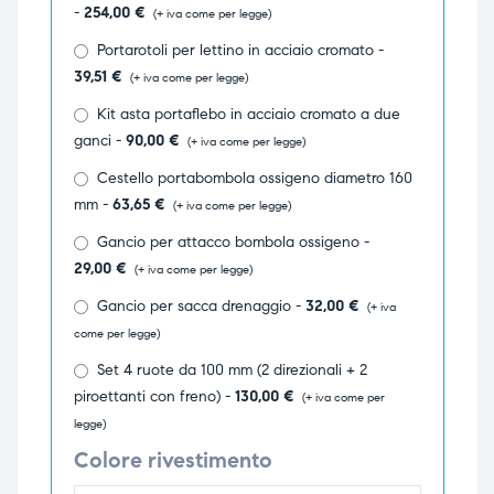
-
254,00
€
(+ iva come per legge)
triche
triche
Portarotoli per lettino in acciaio cromato -
39,51
€
(+ iva come per legge)
triche
triche
Kit asta portaflebo in acciaio cromato a due
ganci -
90,00
€
(+ iva come per legge)
Cestello portabombola ossigeno diametro 160
he
he
mm -
63,65
€
(+ iva come per legge)
he
he
Gancio per attacco bombola ossigeno -
29,00
€
(+ iva come per legge)
Gancio per sacca drenaggio -
32,00
€
(+ iva
come per legge)
apia e
apia e
Set 4 ruote da 100 mm (2 direzionali + 2
piroettanti con freno) -
130,00
€
(+ iva come per
legge)
Colore rivestimento