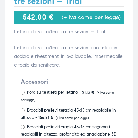
tre sezioni – Trial
542,00
€
(+ iva come per legge)
i,
i,
Lettino da visita/terapia tre sezioni – Trial.
Lettino da visita/terapia tre sezioni con telaio in
acciaio e rivestimenti in pvc lavabile, impermeabile
e facile da sanificare.
Accessori
Foro su testiera per lettino -
51,13
€
(+ iva come
per legge)
Braccioli prelievi-terapia 45x15 cm regolabile in
altezza -
156,81
€
(+ iva come per legge)
Braccioli prelievi-terapia 45x15 cm sagomati,
regolabili in altezza, profondità ed angolazione 3D