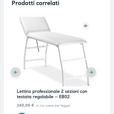
Prodotti correlati
Lettino professionale 2 sezioni con
Let
testata regolabile – EB02
ele
240,00
€
1.7
(+ iva come per legge)