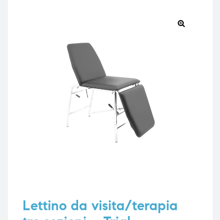
🔍
e
e
emi di
emi di
i
i
Lettino da visita/terapia