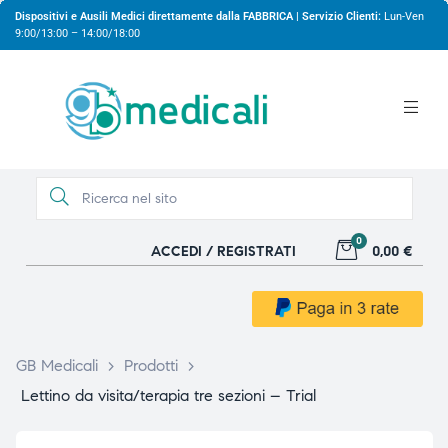
Dispositivi e Ausili Medici direttamente dalla FABBRICA | Servizio Clienti:
Lun-Ven
9:00/13:00 – 14:00/18:00
0
ACCEDI / REGISTRATI
0,00 €
gio
gio
GB Medicali
>
Prodotti
>
Lettino da visita/terapia tre sezioni – Trial