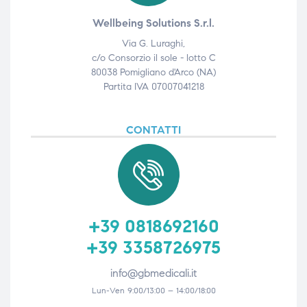
Wellbeing Solutions S.r.l.
Via G. Luraghi,
c/o Consorzio il sole - lotto C
80038 Pomigliano d'Arco (NA)
Partita IVA 07007041218
CONTATTI
+39 0818692160
+39 3358726975
info@gbmedicali.it
Lun-Ven 9:00/13:00 – 14:00/18:00