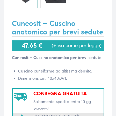
i,
i,
Cuneosit – Cuscino
anatomico per brevi sedute
47,65
€
(+ iva come per legge)
Cuneosit – Cuscino anatomico per brevi sedute
Cuscino cuneiforme ad altissima densità;
Dimensioni: cm. 40x40x9/1.
CONSEGNA GRATUITA
Solitamente spedito entro 10 gg
lavorativi