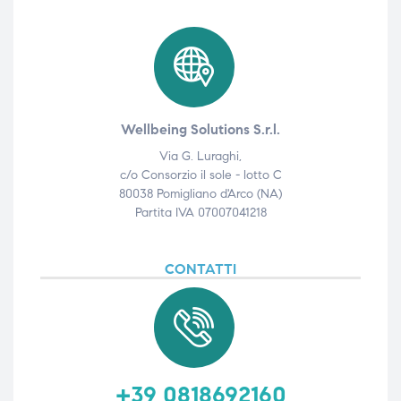
Wellbeing Solutions S.r.l.
Via G. Luraghi,
c/o Consorzio il sole - lotto C
80038 Pomigliano d'Arco (NA)
Partita IVA 07007041218
CONTATTI
+39 0818692160