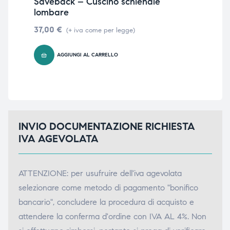
Saveback – Cuscino schienale
Lu
lombare
aut
37,00
€
41,
(+ iva come per legge)
AGGIUNGI AL CARRELLO
INVIO DOCUMENTAZIONE RICHIESTA
IVA AGEVOLATA
ATTENZIONE: per usufruire dell'iva agevolata
selezionare come metodo di pagamento "bonifico
bancario", concludere la procedura di acquisto e
attendere la conferma d'ordine con IVA AL 4%. Non