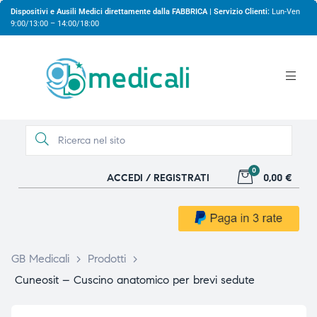
Dispositivi e Ausili Medici direttamente dalla FABBRICA | Servizio Clienti:
Lun-Ven
9:00/13:00 – 14:00/18:00
0
ACCEDI / REGISTRATI
0,00 €
gio
gio
GB Medicali
>
Prodotti
>
Cuneosit – Cuscino anatomico per brevi sedute