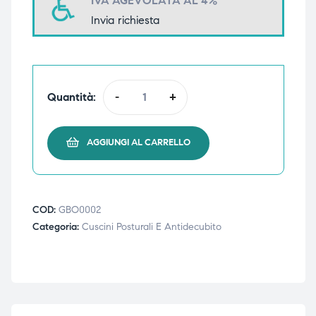
IVA AGEVOLATA AL 4%
triche
triche
Invia richiesta
triche
triche
Quantità:
-
+
he
he
AGGIUNGI AL CARRELLO
he
he
COD:
GBO0002
apia e
apia e
Categoria:
Cuscini Posturali E Antidecubito