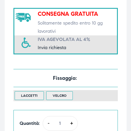
triche
triche
CONSEGNA GRATUITA
triche
triche
Solitamente spedito entro 10 gg
lavorativi
IVA AGEVOLATA AL 4%
Invia richiesta
he
he
he
he
Fissaggio
apia e
apia e
LACCETTI
VELCRO
Quantità:
-
+