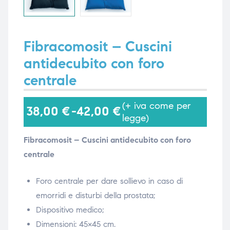
i,
i,
Fibracomosit – Cuscini
antidecubito con foro
centrale
(+ iva come per
38,00
€
-
42,00
€
legge)
Fibracomosit – Cuscini antidecubito con foro
centrale
Foro centrale per dare sollievo in caso di
emorridi e disturbi della prostata;
Dispositivo medico;
Dimensioni: 45×45 cm.