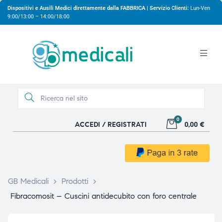
Dispositivi e Ausili Medici direttamente dalla FABBRICA | Servizio Clienti:
Lun-Ven
9:00/13:00 – 14:00/18:00
0
ACCEDI / REGISTRATI
0,00 €
gio
gio
GB Medicali
>
Prodotti
>
Fibracomosit – Cuscini antidecubito con foro centrale