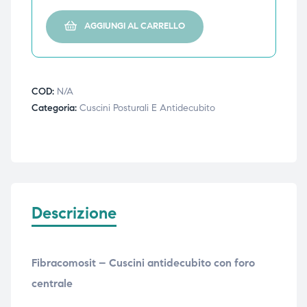
ubito
ubito
AGGIUNGI AL CARRELLO
COD:
N/A
Categoria:
Cuscini Posturali E Antidecubito
Descrizione
Fibracomosit – Cuscini antidecubito con foro
centrale