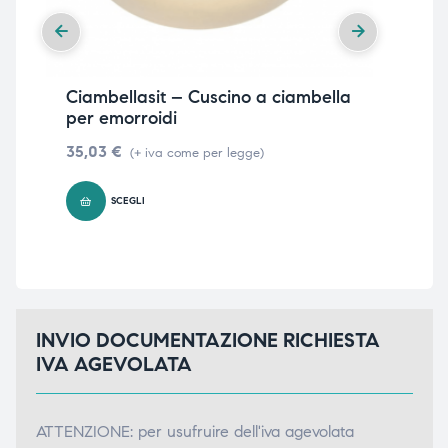
Ciambellasit – Cuscino a ciambella
Mat
per emorroidi
sa
35,03
€
68
(+ iva come per legge)
legg
SCEGLI
INVIO DOCUMENTAZIONE RICHIESTA
IVA AGEVOLATA
ATTENZIONE: per usufruire dell'iva agevolata