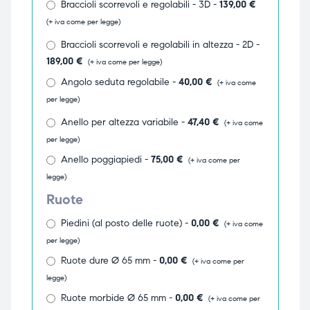
Braccioli scorrevoli e regolabili - 3D -
139,00
€
ubito
ubito
(+ iva come per legge)
Braccioli scorrevoli e regolabili in altezza - 2D -
189,00
€
(+ iva come per legge)
Angolo seduta regolabile -
40,00
€
(+ iva come
per legge)
Anello per altezza variabile -
47,40
€
(+ iva come
per legge)
Anello poggiapiedi -
75,00
€
(+ iva come per
legge)
Ruote
Piedini (al posto delle ruote) -
0,00
€
(+ iva come
per legge)
Ruote dure Ø 65 mm -
0,00
€
(+ iva come per
legge)
Ruote morbide Ø 65 mm -
0,00
€
(+ iva come per