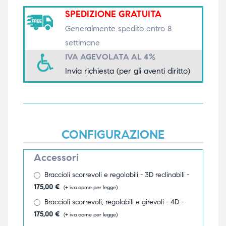
SPEDIZIONE GRATUITA
triche
triche
Generalmente spedito entro 8
triche
triche
settimane
IVA AGEVOLATA AL 4%
Invia richiesta (per gli aventi diritto)
he
he
he
he
CONFIGURAZIONE
apia e
apia e
Accessori
Braccioli scorrevoli e regolabili - 3D reclinabili -
175,00
€
(+ iva come per legge)
Braccioli scorrevoli, regolabili e girevoli - 4D -
175,00
€
(+ iva come per legge)