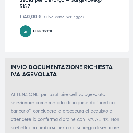
Sedia per chirurgo – SurgiMove®
Sg
515.7
30
1.740,00
€
63
(+ iva come per legge)
LEGGI TUTTO
INVIO DOCUMENTAZIONE RICHIESTA
IVA AGEVOLATA
ATTENZIONE: per usufruire dell'iva agevolata
selezionare come metodo di pagamento "bonifico
bancario", concludere la procedura di acquisto e
attendere la conferma d'ordine con IVA AL 4%. Non
si effettuano rimborsi, pertanto si prega di verificare