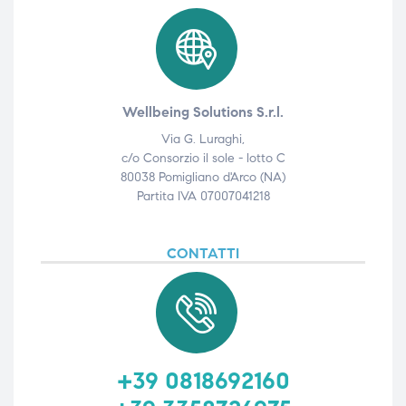
Wellbeing Solutions S.r.l.
Via G. Luraghi,
c/o Consorzio il sole - lotto C
80038 Pomigliano d'Arco (NA)
Partita IVA 07007041218
CONTATTI
+39 0818692160