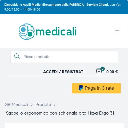
Dispositivi e Ausili Medici direttamente dalla FABBRICA | Servizio Clienti:
Lun-Ven
9:00/13:00 – 14:00/18:00
0
ACCEDI / REGISTRATI
0,00 €
gio
gio
GB Medicali
>
Prodotti
>
Sgabello ergonomico con schienale alto Hoxa Ergo 311.1