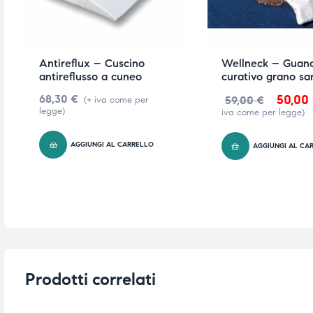
Antireflux – Cuscino
Wellneck – Guanc
antireflusso a cuneo
curativo grano sa
68,30
€
50,00
59,00
€
(+ iva come per
legge)
iva come per legge)
AGGIUNGI AL CARRELLO
AGGIUNGI AL CA
Prodotti correlati