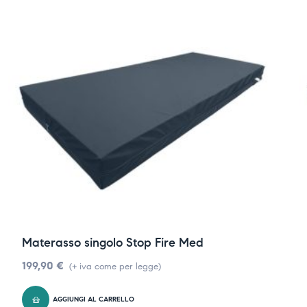
Materasso singolo Stop Fire Med
199,90
€
(+ iva come per legge)
AGGIUNGI AL CARRELLO