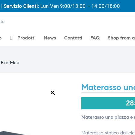
| Servizio Clienti:
Lun-Ven 9:00/13:00 – 14:00/18:00
o
Prodotti
News
Contatti
FAQ
Shop from 
 Fire Med
Materasso un
🔍
28
Materasso una piazza e
Materasso statico dall’el