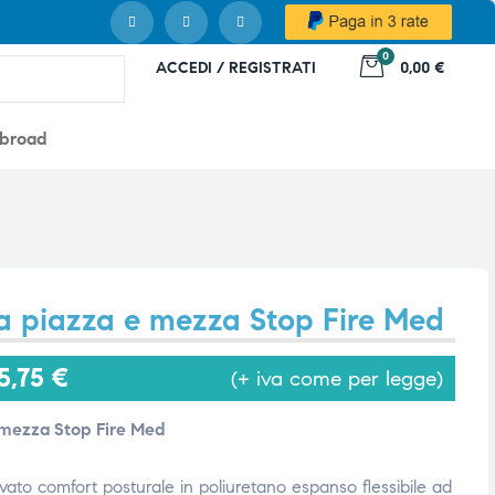
0
ACCEDI / REGISTRATI
0,00 €
abroad
a piazza e mezza Stop Fire Med
5,75
€
(+ iva come per legge)
 mezza Stop Fire Med
evato comfort posturale in poliuretano espanso flessibile ad