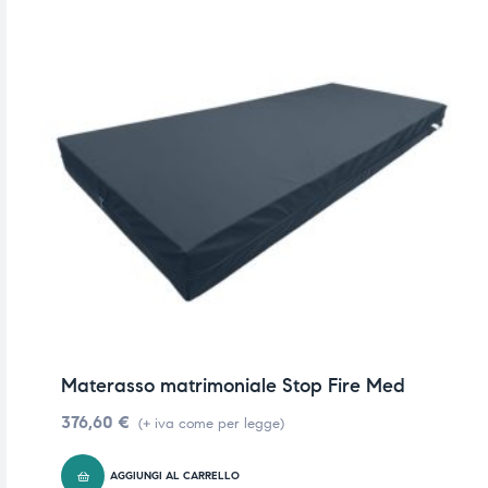
Materasso matrimoniale Stop Fire Med
376,60
€
(+ iva come per legge)
AGGIUNGI AL CARRELLO