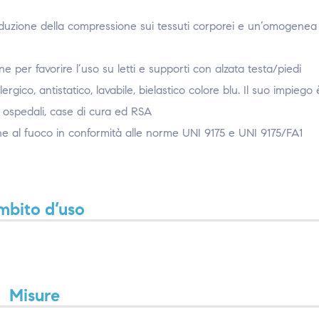
riduzione della compressione sui tessuti corporei e un’omogenea
ne per favorire l’uso su letti e supporti con alzata testa/piedi
ergico, antistatico, lavabile, bielastico colore blu. Il suo impiego 
i ospedali, case di cura ed RSA
ne al fuoco in conformità alle norme UNI 9175 e UNI 9175/FA1
mbito d’uso
Misure