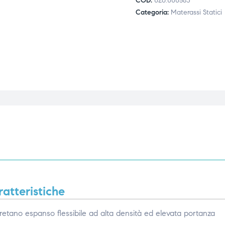
COD:
026.000583
Categoria:
Materassi Statici
atteristiche
uretano espanso flessibile ad alta densità ed elevata portanza