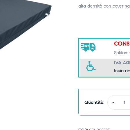
alta densità con cover san
CONS
Solitam
IVA A
Invia ri
Quantità:
-