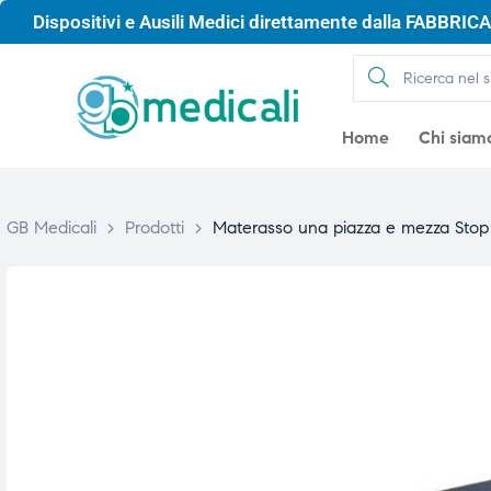
Dispositivi e Ausili Medici direttamente dalla FABBRICA 
Home
Chi siam
GB Medicali
>
Prodotti
>
Materasso una piazza e mezza Stop
gio
gio