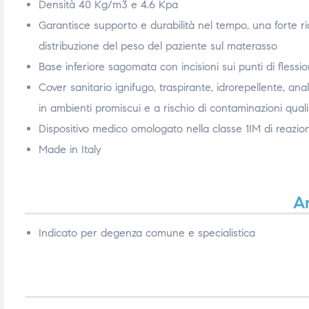
Densità 40 Kg/m3 e 4.6 Kpa
triche
triche
Garantisce supporto e durabilità nel tempo, una forte 
distribuzione del peso del paziente sul materasso
triche
triche
Base inferiore sagomata con incisioni sui punti di flessio
Cover sanitario ignifugo, traspirante, idrorepellente, anall
in ambienti promiscui e a rischio di contaminazioni qual
he
he
Dispositivo medico omologato nella classe 1IM di reazio
he
he
Made in Italy
A
apia e
apia e
Indicato per degenza comune e specialistica