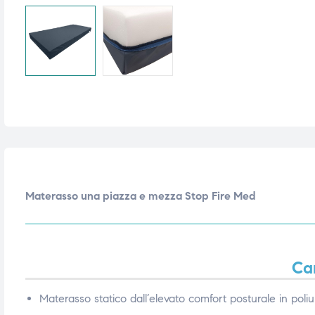
i,
i,
Materasso una piazza e mezza Stop Fire Med
Car
Materasso statico dall’elevato comfort posturale in poli