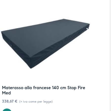
Materasso alla francese 140 cm Stop Fire
M
Med
3
338,67
€
(+ iva come per legge)