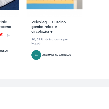
iale
Relaxleg – Cuscino
raceno
gambe relax e
circolazione
€
(+
76,31
€
(+ iva come per
legge)
RRELLO
AGGIUNGI AL CARRELLO