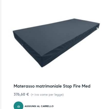
Materasso matrimoniale Stop Fire Med
376,60
€
(+ iva come per legge)
AGGIUNGI AL CARRELLO