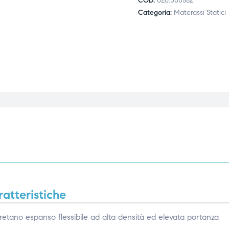
COD:
026.000582
Categoria:
Materassi Statici
atteristiche
uretano espanso flessibile ad alta densità ed elevata portanza