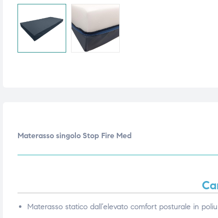
i,
i,
Materasso singolo Stop Fire Med
Car
Materasso statico dall’elevato comfort posturale in poli