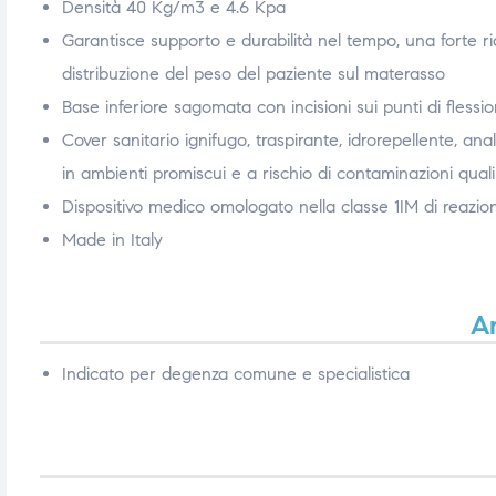
Densità 40 Kg/m3 e 4.6 Kpa
triche
triche
Garantisce supporto e durabilità nel tempo, una forte 
distribuzione del peso del paziente sul materasso
triche
triche
Base inferiore sagomata con incisioni sui punti di flessio
Cover sanitario ignifugo, traspirante, idrorepellente, anall
in ambienti promiscui e a rischio di contaminazioni qual
he
he
Dispositivo medico omologato nella classe 1IM di reazio
he
he
Made in Italy
A
apia e
apia e
Indicato per degenza comune e specialistica