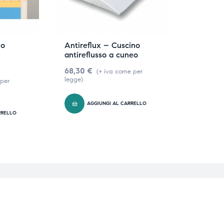
no
Antireflux – Cuscino
antireflusso a cuneo
68,30
€
(+ iva come per
legge)
 per
AGGIUNGI AL CARRELLO
RRELLO