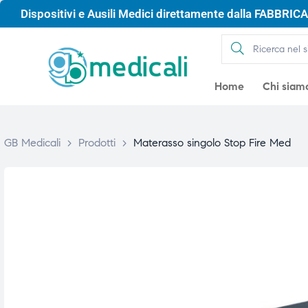
Dispositivi e Ausili Medici direttamente dalla FABBRICA 
Home
Chi siam
GB Medicali
>
Prodotti
>
Materasso singolo Stop Fire Med
gio
gio