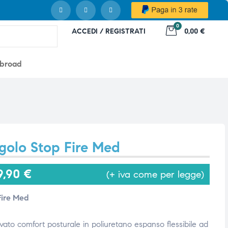
0
ACCEDI / REGISTRATI
0,00 €
abroad
golo Stop Fire Med
9,90
€
(+ iva come per legge)
Fire Med
evato comfort posturale in poliuretano espanso flessibile ad