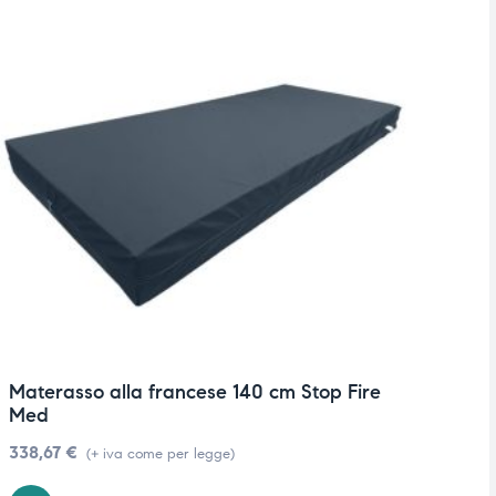
Materasso alla francese 140 cm Stop Fire
M
Med
3
338,67
€
(+ iva come per legge)