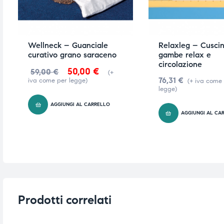
Wellneck – Guanciale
Relaxleg – Cusci
curativo grano saraceno
gambe relax e
circolazione
50,00
€
59,00
€
(+
76,31
€
iva come per legge)
(+ iva come
legge)
AGGIUNGI AL CARRELLO
AGGIUNGI AL CA
Prodotti correlati