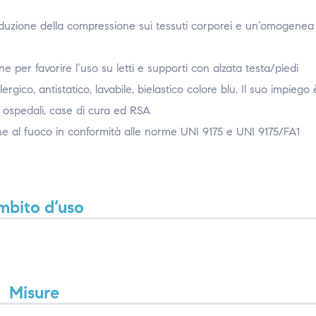
riduzione della compressione sui tessuti corporei e un’omogenea
ne per favorire l’uso su letti e supporti con alzata testa/piedi
ergico, antistatico, lavabile, bielastico colore blu. Il suo impiego 
i ospedali, case di cura ed RSA
ne al fuoco in conformità alle norme UNI 9175 e UNI 9175/FA1
mbito d’uso
Misure