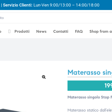
| Servizio Clienti:
Lun-Ven 9:00/13:00 – 14:00/18:00
o
Prodotti
News
Contatti
FAQ
Shop from 
Materasso sin
🔍
19
Materasso singolo Stop 
Materasso statico dall’el