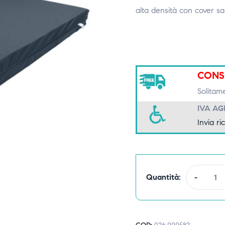
alta densità con cover san
CONS
Solitam
IVA A
Invia ri
Quantità:
-