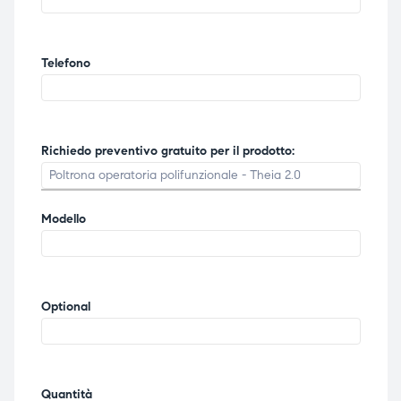
ubito
ubito
Telefono
Richiedo preventivo gratuito per il prodotto:
Modello
Optional
Quantità