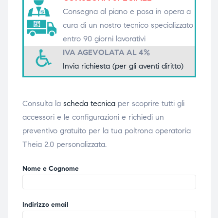
Consegna al piano e posa in opera a
triche
triche
cura di un nostro tecnico specializzato
triche
triche
entro 90 giorni lavorativi
IVA AGEVOLATA AL 4%
Invia richiesta (per gli aventi diritto)
he
he
Consulta la
scheda tecnica
per scoprire tutti gli
he
he
accessori e le configurazioni e richiedi un
preventivo gratuito per la tua poltrona operatoria
Theia 2.0 personalizzata.
apia e
apia e
Nome e Cognome
Indirizzo email