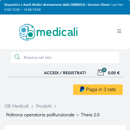
Dispositivi e Ausili Medici direttamente dalla FABBRICA | Servizio Clienti:
Lun-Ven
9:00/13:00 – 14:00/18:00
0
ACCEDI / REGISTRATI
0,00 €
gio
gio
GB Medicali
>
Prodotti
>
Poltrona operatoria polifunzionale – Theia 2.0