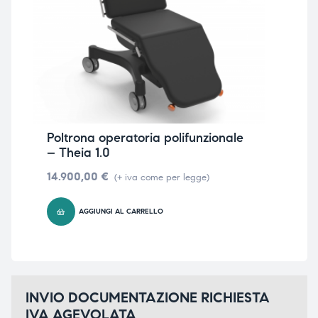
Poltrona operatoria polifunzionale
Pol
– Theia 1.0
– T
14.900,00
€
14.
(+ iva come per legge)
AGGIUNGI AL CARRELLO
INVIO DOCUMENTAZIONE RICHIESTA
IVA AGEVOLATA