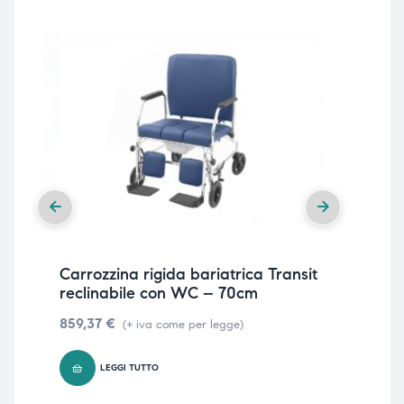
Carrozzina rigida bariatrica Transit
Car
reclinabile con WC – 70cm
rec
859,37
€
93
(+ iva come per legge)
LEGGI TUTTO