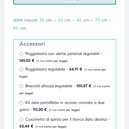
triche
triche
Altre misure:
55
cm –
60
cm –
65
cm –
70
cm –
triche
triche
80
cm.
Accessori
he
he
Poggiatesta con alette parietali regolabili -
145,02
€
(+ iva come per legge)
he
he
Poggiatesta regolabile -
64,91
€
(+ iva come per
legge)
Braccioli altezza regolabile -
100,87
€
(+ iva come
apia e
apia e
per legge)
Kit asta portaflebo in acciaio cromato a due
ganci -
90,00
€
(+ iva come per legge)
Cuscinetto di spinta per il tronco (lato destro) -
60,44
€
(+ iva come per legge)