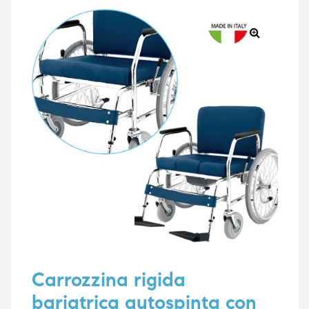
🔍
e
e
emi di
emi di
i
i
Carrozzina rigida
bariatrica autospinta con