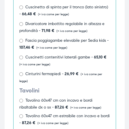
Cuscinetto di spinta per il tronco (lato sinistro)
ubito
ubito
-
66,48
€
(+ iva come per legge)
Divaricatore imbottito regolabile in altezza e
profondità -
71,98
€
(+ iva come per legge)
Fascia poggiagambe elevabile per Sedia kids -
107,46
€
(+ iva come per legge)
Cuscinetti contenitivi laterali gambe -
65,10
€
(+ iva come per legge)
Cinturini fermapiedi -
26,99
€
(+ iva come per
legge)
Tavolini
Tavolino 60x47 cm con incavo e bordi
ribaltabile dx o sx -
87,26
€
(+ iva come per legge)
Tavolino 60x47 cm estraibile con incavo e bordi
-
87,26
€
(+ iva come per legge)