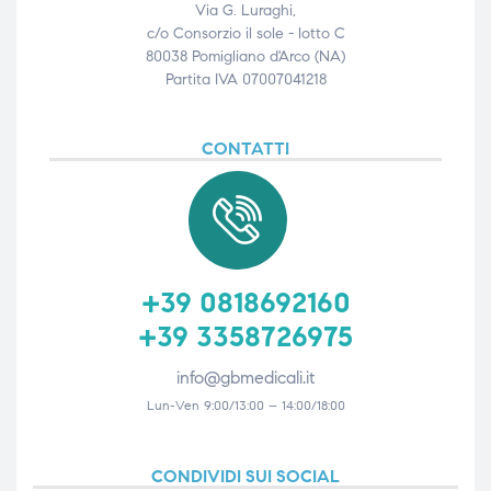
Via G. Luraghi,
c/o Consorzio il sole - lotto C
80038 Pomigliano d'Arco (NA)
Partita IVA 07007041218
CONTATTI
+39 0818692160
+39 3358726975
info@gbmedicali.it
Lun-Ven 9:00/13:00 – 14:00/18:00
CONDIVIDI SUI SOCIAL