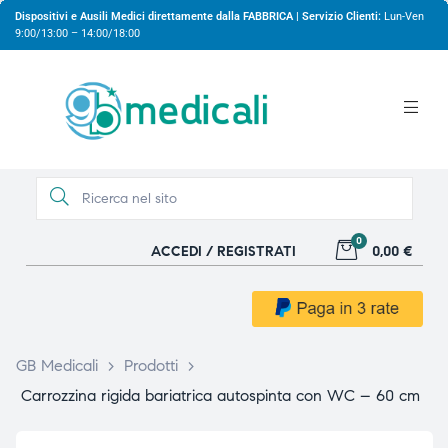
Dispositivi e Ausili Medici direttamente dalla FABBRICA | Servizio Clienti:
Lun-Ven
9:00/13:00 – 14:00/18:00
0
ACCEDI / REGISTRATI
0,00 €
gio
gio
GB Medicali
>
Prodotti
>
Carrozzina rigida bariatrica autospinta con WC – 60 cm