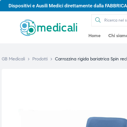
Dispositivi e Ausili Medici direttamente dalla FABBRICA 
Home
Chi siam
GB Medicali
>
Prodotti
>
Carrozzina rigida bariatrica Spin re
gio
gio