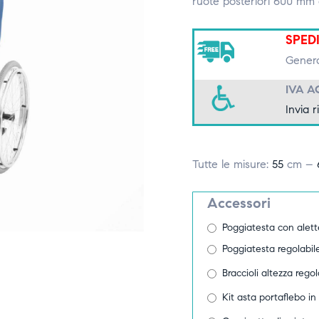
ruote posteriori 600 mm c
SPED
Genera
IVA A
Invia r
Tutte le misure:
55
cm –
Accessori
Poggiatesta con alette
Poggiatesta regolabil
Braccioli altezza regol
Kit asta portaflebo i