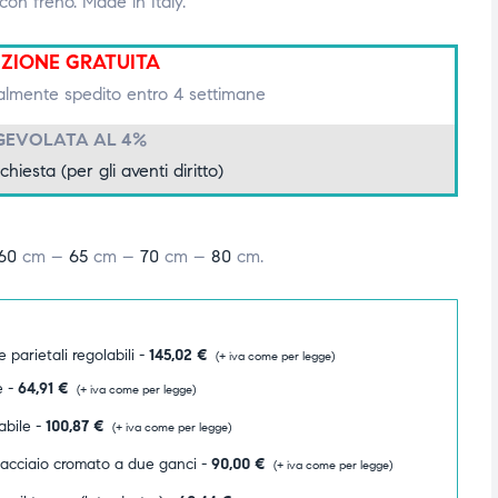
on freno. Made in Italy.
IZIONE GRATUITA
lmente spedito entro 4 settimane
GEVOLATA AL 4%
ichiesta (per gli aventi diritto)
60
cm –
65
cm –
70
cm –
80
cm.
 parietali regolabili -
145,02
€
(+ iva come per legge)
e -
64,91
€
(+ iva come per legge)
abile -
100,87
€
(+ iva come per legge)
n acciaio cromato a due ganci -
90,00
€
(+ iva come per legge)