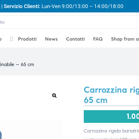
| Servizio Clienti:
Lun-Ven 9:00/13:00 – 14:00/18:00
o
Prodotti
News
Contatti
FAQ
Shop from 
clinabile – 65 cm
Carrozzina rig
65 cm
🔍
1.0
Carrozzina rigida bariatric