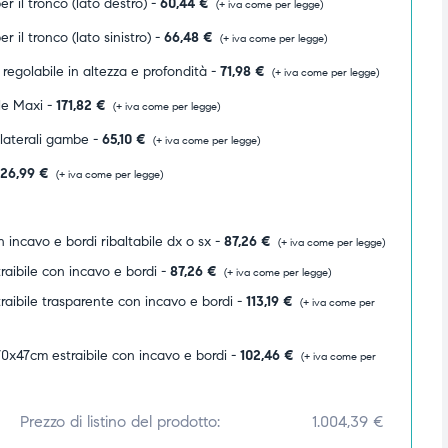
r il tronco (lato destro) -
60,44
€
(+ iva come per legge)
r il tronco (lato sinistro) -
66,48
€
(+ iva come per legge)
 regolabile in altezza e profondità -
71,98
€
(+ iva come per legge)
le Maxi -
171,82
€
(+ iva come per legge)
 laterali gambe -
65,10
€
(+ iva come per legge)
26,99
€
(+ iva come per legge)
 incavo e bordi ribaltabile dx o sx -
87,26
€
(+ iva come per legge)
raibile con incavo e bordi -
87,26
€
(+ iva come per legge)
raibile trasparente con incavo e bordi -
113,19
€
(+ iva come per
0x47cm estraibile con incavo e bordi -
102,46
€
(+ iva come per
Prezzo di listino del prodotto:
1.004,39
€