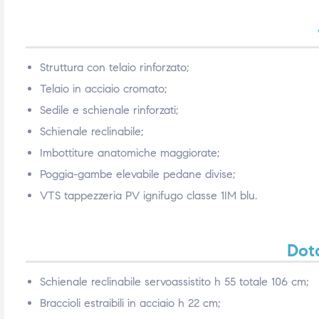
ubito
ubito
Struttura con telaio rinforzato;
Telaio in acciaio cromato;
Sedile e schienale rinforzati;
Schienale reclinabile;
Imbottiture anatomiche maggiorate;
Poggia-gambe elevabile pedane divise;
VTS tappezzeria PV ignifugo classe 1IM blu.
Dota
Schienale reclinabile servoassistito h 55 totale 106 cm;
Braccioli estraibili in acciaio h 22 cm;