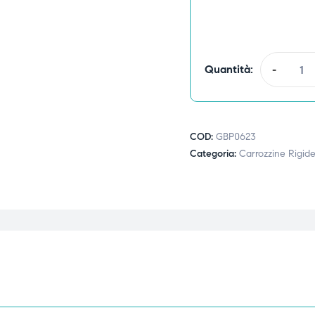
Quantità:
-
COD:
GBP0623
Categoria:
Carrozzine Rigide