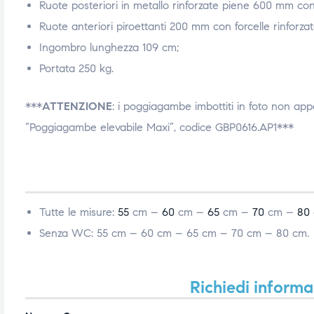
Ruote posteriori in metallo rinforzate piene 600 mm con 
Ruote anteriori piroettanti 200 mm con forcelle rinforzat
Ingombro lunghezza 109 cm;
Portata 250 kg.
***
ATTENZIONE
: i poggiagambe imbottiti in foto non appa
“Poggiagambe elevabile Maxi”, codice GBP0616.AP1***
Tutte le misure:
55
cm –
60
cm –
65
cm –
70
cm –
80
Senza WC: 55 cm – 60 cm – 65 cm – 70 cm – 80 cm.
Richiedi informa