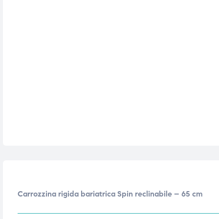
triche
triche
triche
triche
he
he
he
he
apia e
apia e
Carrozzina rigida bariatrica Spin reclinabile – 65 cm