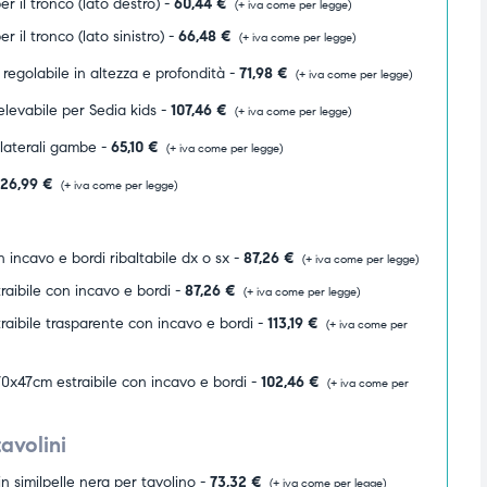
r il tronco (lato destro) -
60,44
€
(+ iva come per legge)
r il tronco (lato sinistro) -
66,48
€
(+ iva come per legge)
 regolabile in altezza e profondità -
71,98
€
(+ iva come per legge)
levabile per Sedia kids -
107,46
€
(+ iva come per legge)
 laterali gambe -
65,10
€
(+ iva come per legge)
26,99
€
(+ iva come per legge)
 incavo e bordi ribaltabile dx o sx -
87,26
€
(+ iva come per legge)
raibile con incavo e bordi -
87,26
€
(+ iva come per legge)
raibile trasparente con incavo e bordi -
113,19
€
(+ iva come per
0x47cm estraibile con incavo e bordi -
102,46
€
(+ iva come per
avolini
n similpelle nera per tavolino -
73,32
€
(+ iva come per legge)