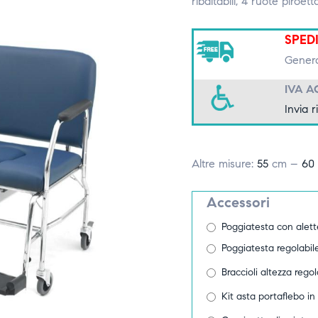
ribaltabili, 4 ruote piroetta
SPED
Genera
IVA A
Invia r
Altre misure:
55
cm –
60
Accessori
Poggiatesta con alette
Poggiatesta regolabil
Braccioli altezza regol
Kit asta portaflebo i