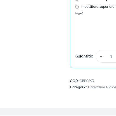
Imbottitura superiore 
legge)
Quantità:
-
COD:
GBP0593
Categoria:
Carrozzine Rigide