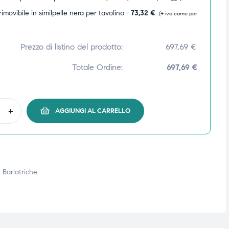
rimovibile in similpelle nera per tavolino -
73,32
€
(+ iva come per
Prezzo di listino del prodotto:
697,69
€
Totale Ordine:
697,69 €
+
AGGIUNGI AL CARRELLO
 Bariatriche