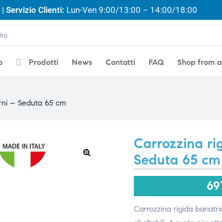
| Servizio Clienti:
Lun-Ven 9:00/13:00 – 14:00/18:00
o
Prodotti
News
Contatti
FAQ
Shop from 
erni – Seduta 65 cm
Carrozzina rig
Seduta 65 cm
🔍
69
Carrozzina rigida bariatr