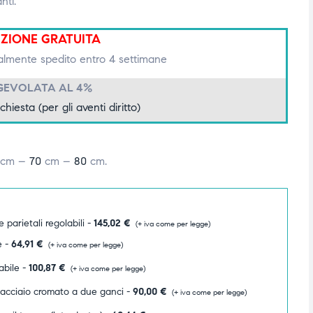
nti.
IZIONE GRATUITA
lmente spedito entro 4 settimane
GEVOLATA AL 4%
ichiesta (per gli aventi diritto)
cm –
70
cm –
80
cm.
 parietali regolabili -
145,02
€
(+ iva come per legge)
e -
64,91
€
(+ iva come per legge)
abile -
100,87
€
(+ iva come per legge)
n acciaio cromato a due ganci -
90,00
€
(+ iva come per legge)