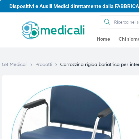
Dispositivi e Ausili Medici direttamente dalla FABBRICA 
Home
Chi siam
GB Medicali
>
Prodotti
>
Carrozzina rigida bariatrica per int
gio
gio