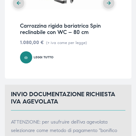
Carrozzina rigida bariatrica Spin
Car
reclinabile con WC – 80 cm
re
1.080,00
€
859
(+ iva come per legge)
LEGGI TUTTO
INVIO DOCUMENTAZIONE RICHIESTA
IVA AGEVOLATA
ATTENZIONE: per usufruire dell'iva agevolata
selezionare come metodo di pagamento "bonifico