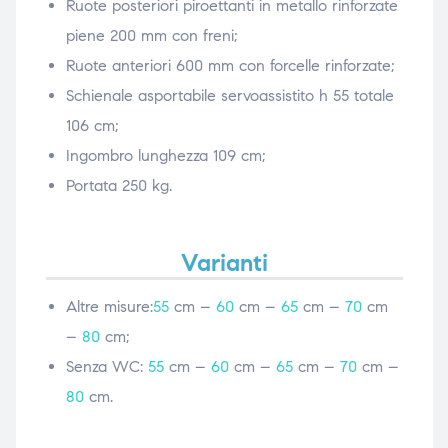
Ruote posteriori piroettanti in metallo rinforzate
piene 200 mm con freni;
Ruote anteriori 600 mm con forcelle rinforzate;
Schienale asportabile servoassistito h 55 totale
106 cm;
Ingombro lunghezza 109 cm;
Portata 250 kg.
Varianti
Altre misure:
55
cm –
60
cm –
65
cm –
70
cm
–
80
cm;
Senza WC:
55
cm –
60
cm –
65
cm –
70
cm –
80
cm.