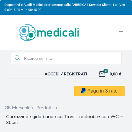
Dispositivi e Ausili Medici direttamente dalla FABBRICA | Servizio Clienti:
Lun-Ven
9:00/13:00 – 14:00/18:00
0
ACCEDI / REGISTRATI
0,00 €
gio
gio
GB Medicali
>
Prodotti
>
Carrozzina rigida bariatrica Transit reclinabile con WC –
80cm