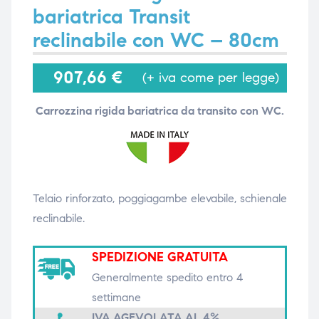
bariatrica Transit
reclinabile con WC – 80cm
i,
i,
907,66
€
(+ iva come per legge)
Carrozzina rigida bariatrica da transito con WC.
Telaio rinforzato, poggiagambe elevabile, schienale
reclinabile.
SPEDIZIONE GRATUITA
Generalmente spedito entro 4
settimane
IVA AGEVOLATA AL 4%