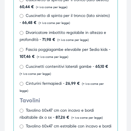
60,44
€
(+ iva come per legge)
ubito
ubito
Cuscinetto di spinta per il tronco (lato sinistro)
-
66,48
€
(+ iva come per legge)
Divaricatore imbottito regolabile in altezza e
profondità -
71,98
€
(+ iva come per legge)
Fascia poggiagambe elevabile per Sedia kids -
107,46
€
(+ iva come per legge)
Cuscinetti contenitivi laterali gambe -
65,10
€
(+ iva come per legge)
Cinturini fermapiedi -
26,99
€
(+ iva come per
legge)
Tavolini
Tavolino 60x47 cm con incavo e bordi
ribaltabile dx o sx -
87,26
€
(+ iva come per legge)
Tavolino 60x47 cm estraibile con incavo e bordi