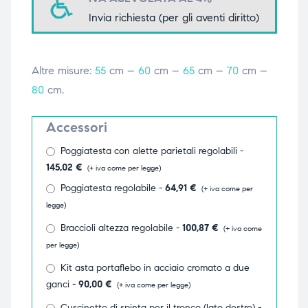
Invia richiesta (per gli aventi diritto)
triche
triche
triche
triche
Altre misure:
55
cm –
60
cm –
65
cm –
70
cm –
80
cm.
he
he
Accessori
he
he
Poggiatesta con alette parietali regolabili -
145,02
€
(+ iva come per legge)
Poggiatesta regolabile -
64,91
€
(+ iva come per
legge)
apia e
apia e
Braccioli altezza regolabile -
100,87
€
(+ iva come
per legge)
Kit asta portaflebo in acciaio cromato a due
ganci -
90,00
€
(+ iva come per legge)
Cuscinetto di spinta per il tronco (lato destro) -