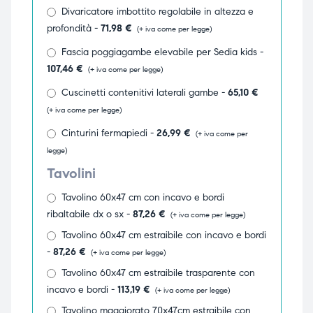
Divaricatore imbottito regolabile in altezza e
ubito
ubito
profondità -
71,98
€
(+ iva come per legge)
Fascia poggiagambe elevabile per Sedia kids -
107,46
€
(+ iva come per legge)
Cuscinetti contenitivi laterali gambe -
65,10
€
(+ iva come per legge)
Cinturini fermapiedi -
26,99
€
(+ iva come per
legge)
Tavolini
Tavolino 60x47 cm con incavo e bordi
ribaltabile dx o sx -
87,26
€
(+ iva come per legge)
Tavolino 60x47 cm estraibile con incavo e bordi
-
87,26
€
(+ iva come per legge)
Tavolino 60x47 cm estraibile trasparente con
incavo e bordi -
113,19
€
(+ iva come per legge)
Tavolino maggiorato 70x47cm estraibile con