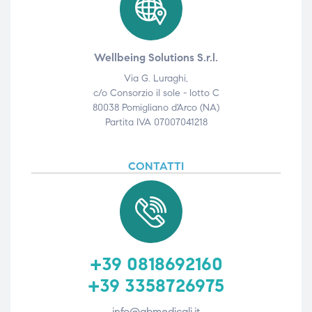
Wellbeing Solutions S.r.l.
Via G. Luraghi,
c/o Consorzio il sole - lotto C
80038 Pomigliano d'Arco (NA)
Partita IVA 07007041218
CONTATTI
+39 0818692160
+39 3358726975
info@gbmedicali.it