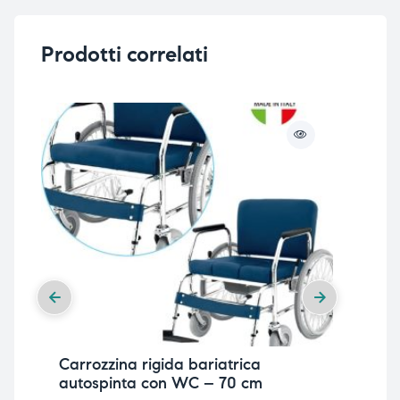
Prodotti correlati
Carrozzina rigida bariatrica
Car
autospinta con WC – 70 cm
au