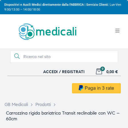
Dispositivi e Ausili Medici direttamente dalla FABBRICA | Servizio Clienti:
Lun-Ven
9:00/13:00 – 14:00/18:00
0
ACCEDI / REGISTRATI
0,00 €
gio
gio
GB Medicali
>
Prodotti
>
Carrozzina rigida bariatrica Transit reclinabile con WC –
60cm