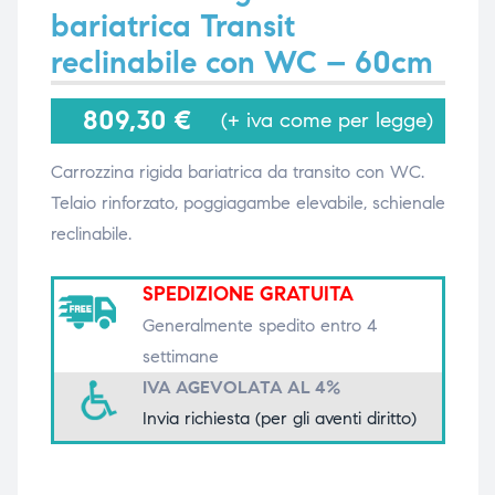
bariatrica Transit
reclinabile con WC – 60cm
i,
i,
809,30
€
(+ iva come per legge)
Carrozzina rigida bariatrica da transito con WC.
Telaio rinforzato, poggiagambe elevabile, schienale
reclinabile.
SPEDIZIONE GRATUITA
Generalmente spedito entro 4
settimane
IVA AGEVOLATA AL 4%
Invia richiesta (per gli aventi diritto)