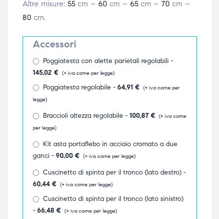
Altre misure:
55
cm –
60
cm –
65
cm –
70
cm –
triche
triche
80
cm.
triche
triche
Accessori
Poggiatesta con alette parietali regolabili -
145,02
€
(+ iva come per legge)
he
he
Poggiatesta regolabile -
64,91
€
(+ iva come per
legge)
he
he
Braccioli altezza regolabile -
100,87
€
(+ iva come
per legge)
Kit asta portaflebo in acciaio cromato a due
apia e
apia e
ganci -
90,00
€
(+ iva come per legge)
Cuscinetto di spinta per il tronco (lato destro) -
60,44
€
(+ iva come per legge)
Cuscinetto di spinta per il tronco (lato sinistro)
-
66,48
€
(+ iva come per legge)