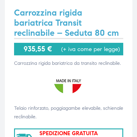
Carrozzina rigida
bariatrica Transit
i,
i,
reclinabile – Seduta 80 cm
935,55
€
(+ iva come per legge)
Carrozzina rigida bariatrica da transito reclinabile.
Telaio rinforzato, poggiagambe elevabile, schienale
reclinabile.
SPEDIZIONE GRATUITA