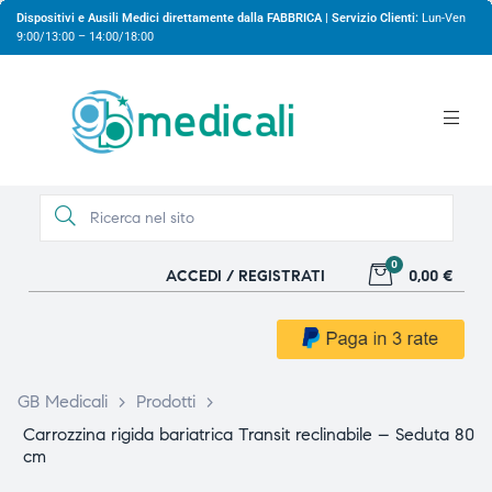
Dispositivi e Ausili Medici direttamente dalla FABBRICA | Servizio Clienti:
Lun-Ven
9:00/13:00 – 14:00/18:00
0
ACCEDI / REGISTRATI
0,00 €
gio
gio
GB Medicali
>
Prodotti
>
Carrozzina rigida bariatrica Transit reclinabile – Seduta 80
cm