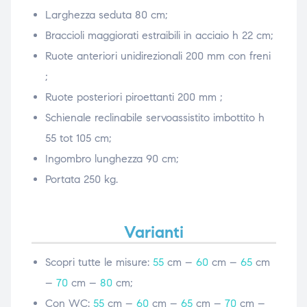
Larghezza seduta 80 cm;
Braccioli maggiorati estraibili in acciaio h 22 cm;
Ruote anteriori unidirezionali 200 mm con freni
;
Ruote posteriori piroettanti 200 mm ;
Schienale reclinabile servoassistito imbottito h
55 tot 105 cm;
Ingombro lunghezza 90 cm;
Portata 250 kg.
Varianti
Scopri tutte le misure:
55
cm –
60
cm –
65
cm
–
70
cm –
80
cm;
Con WC:
55
cm –
60
cm –
65
cm –
70
cm –