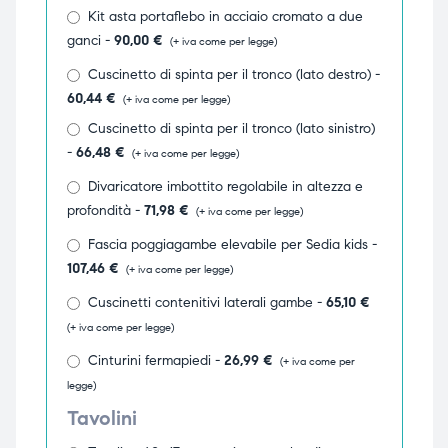
Kit asta portaflebo in acciaio cromato a due
ubito
ubito
ganci -
90,00
€
(+ iva come per legge)
Cuscinetto di spinta per il tronco (lato destro) -
60,44
€
(+ iva come per legge)
Cuscinetto di spinta per il tronco (lato sinistro)
-
66,48
€
(+ iva come per legge)
Divaricatore imbottito regolabile in altezza e
profondità -
71,98
€
(+ iva come per legge)
Fascia poggiagambe elevabile per Sedia kids -
107,46
€
(+ iva come per legge)
Cuscinetti contenitivi laterali gambe -
65,10
€
(+ iva come per legge)
Cinturini fermapiedi -
26,99
€
(+ iva come per
legge)
Tavolini