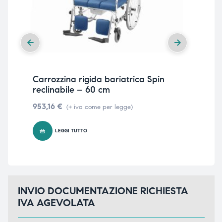
Carrozzina rigida bariatrica Spin
Car
reclinabile – 60 cm
int
953,16
€
713
(+ iva come per legge)
LEGGI TUTTO
INVIO DOCUMENTAZIONE RICHIESTA
IVA AGEVOLATA