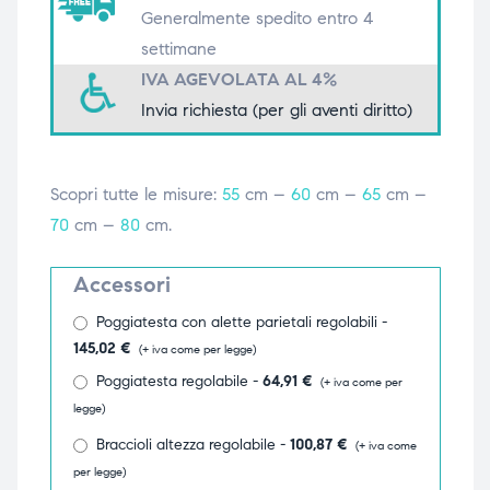
Generalmente spedito entro 4
triche
triche
settimane
IVA AGEVOLATA AL 4%
triche
triche
Invia richiesta (per gli aventi diritto)
he
he
Scopri tutte le misure:
55
cm –
60
cm –
65
cm –
70
cm –
80
cm.
he
he
Accessori
Poggiatesta con alette parietali regolabili -
apia e
apia e
145,02
€
(+ iva come per legge)
Poggiatesta regolabile -
64,91
€
(+ iva come per
legge)
Braccioli altezza regolabile -
100,87
€
(+ iva come
per legge)