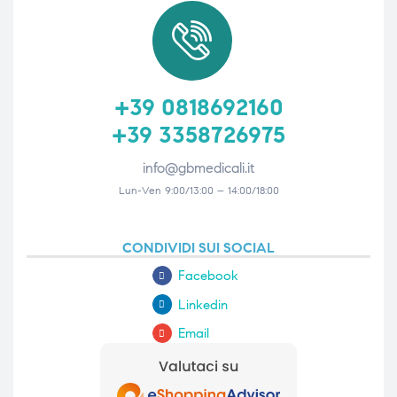
i,
+39 0818692160
+39 3358726975
info@gbmedicali.it
Lun-Ven 9:00/13:00 – 14:00/18:00
CONDIVIDI SUI SOCIAL
Facebook
Linkedin
Email