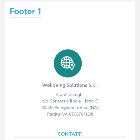
Footer 1
e
emi di
i
Wellbeing Solutions S.r.l.
Via G. Luraghi,
c/o Consorzio il sole - lotto C
80038 Pomigliano d'Arco (NA)
Partita IVA 07007041218
CONTATTI