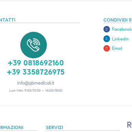
NTATTI
CONDIVIDI S
Facebook
Linkedin
Email
+39 0818692160
+39 3358726975
info@gbmedicali.it
Lun-Ven 9:00/13:00 – 14:00/18:00
R
ORMAZIONI
SERVIZI