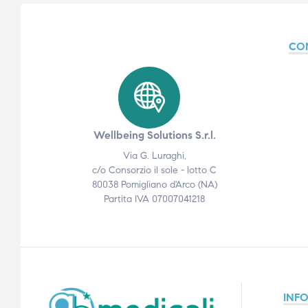
ubito
CO
Wellbeing Solutions S.r.l.
Via G. Luraghi,
c/o Consorzio il sole - lotto C
80038 Pomigliano d'Arco (NA)
Partita IVA 07007041218
INF