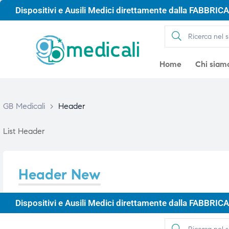
Dispositivi e Ausili Medici direttamente dalla FABBRICA 
Home
Chi siam
GB Medicali
>
Header
List Header
Header New
gio
Dispositivi e Ausili Medici direttamente dalla FABBRICA 