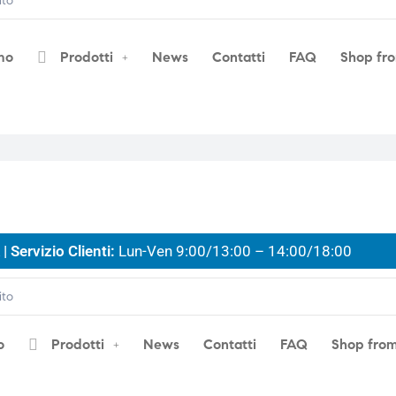
mo
Prodotti
News
Contatti
FAQ
Shop fr
| Servizio Clienti:
Lun-Ven 9:00/13:00 – 14:00/18:00
o
Prodotti
News
Contatti
FAQ
Shop fro