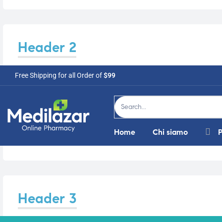
i,
Header 2
Free Shipping for all Order of
$99
Home
Chi siamo
P
Header 3