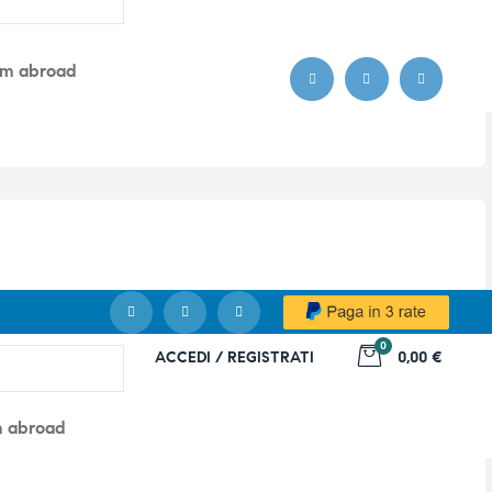
om abroad
0
ACCEDI / REGISTRATI
0,00 €
m abroad