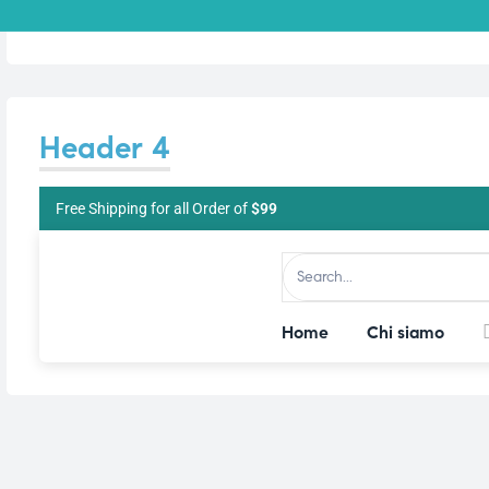
triche
triche
Header 4
he
Free Shipping for all Order of
$99
he
Home
Chi siamo
apia e