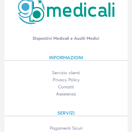
ubito
ubito
Dispositivi Medicali e Ausilii Medici
INFORMAZIONI
Servizio clienti
Privacy Policy
Contatti
Assistenza
SERVIZI
Pagamenti Sicuri