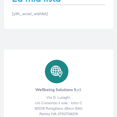
[yith_wcwl_wishlist]
e
e
emi di
emi di
i
i
Wellbeing Solutions S.r.l.
Via G. Luraghi,
c/o Consorzio il sole - lotto C
80038 Pomigliano d'Arco (NA)
Partita IVA 07007041218