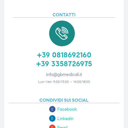
CONTATTI
i,
i,
+39 0818692160
+39 3358726975
info@gbmedicali.it
Lun-Ven 9:00/13:00 – 14:00/18:00
CONDIVIDI SUI SOCIAL
Facebook
Linkedin
Email