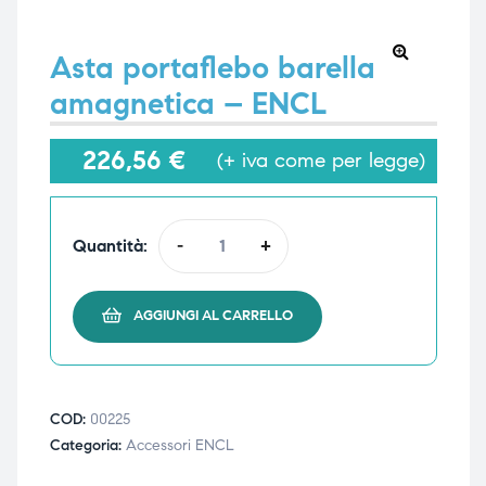
Asta portaflebo barella
🔍
amagnetica – ENCL
e
e
226,56
€
(+ iva come per legge)
emi di
emi di
Quantità:
-
+
i
i
AGGIUNGI AL CARRELLO
COD:
00225
Categoria:
Accessori ENCL