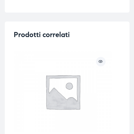
i,
i,
Prodotti correlati