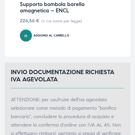
Supporto bombola barella
Su
triche
triche
amagnetica – ENCL
am
226,56
€
22
(+ iva come per legge)
triche
triche
AGGIUNGI AL CARRELLO
he
he
he
he
INVIO DOCUMENTAZIONE RICHIESTA
IVA AGEVOLATA
apia e
apia e
ATTENZIONE: per usufruire dell'iva agevolata
selezionare come metodo di pagamento "bonifico
bancario", concludere la procedura di acquisto e
attendere la conferma d'ordine con IVA AL 4%. Non
si effettuano rimborsi, pertanto si prega di verificare