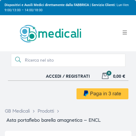
Dispositivi e Ausili Medici direttamente dalla FABBRICA | Servizio Clienti:
Lun-Ven
9:00/13:00 – 14:00/18:00
0
ACCEDI / REGISTRATI
0,00 €
gio
gio
GB Medicali
>
Prodotti
>
Asta portaflebo barella amagnetica – ENCL