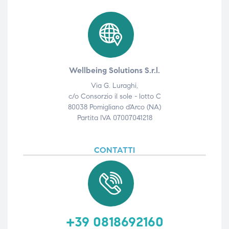
Wellbeing Solutions S.r.l.
Via G. Luraghi,
c/o Consorzio il sole - lotto C
80038 Pomigliano d'Arco (NA)
Partita IVA 07007041218
CONTATTI
+39 0818692160