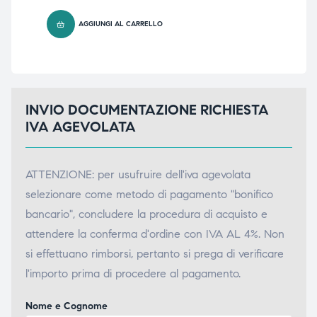
triche
triche
AGGIUNGI AL CARRELLO
triche
triche
INVIO DOCUMENTAZIONE RICHIESTA
he
he
IVA AGEVOLATA
he
he
ATTENZIONE: per usufruire dell'iva agevolata
selezionare come metodo di pagamento "bonifico
bancario", concludere la procedura di acquisto e
apia e
apia e
attendere la conferma d'ordine con IVA AL 4%. Non
si effettuano rimborsi, pertanto si prega di verificare
l'importo prima di procedere al pagamento.
Nome e Cognome