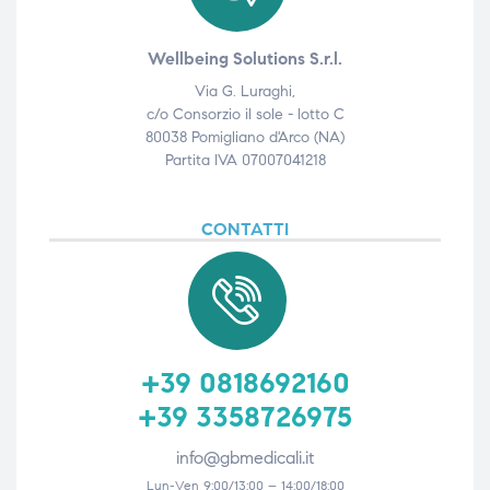
Wellbeing Solutions S.r.l.
Via G. Luraghi,
c/o Consorzio il sole - lotto C
80038 Pomigliano d'Arco (NA)
Partita IVA 07007041218
CONTATTI
+39 0818692160
+39 3358726975
info@gbmedicali.it
Lun-Ven 9:00/13:00 – 14:00/18:00