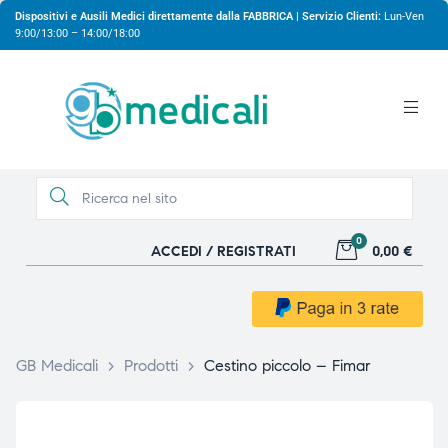
Dispositivi e Ausili Medici direttamente dalla FABBRICA | Servizio Clienti:
Lun-Ven
9:00/13:00 – 14:00/18:00
0
ACCEDI / REGISTRATI
0,00 €
gio
gio
GB Medicali
>
Prodotti
>
Cestino piccolo – Fimar