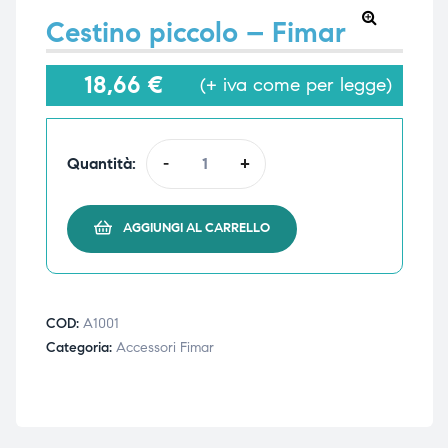
Cestino piccolo – Fimar
🔍
18,66
€
(+ iva come per legge)
e
e
Quantità:
-
+
emi di
emi di
AGGIUNGI AL CARRELLO
i
i
COD:
A1001
Categoria:
Accessori Fimar