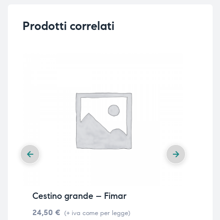
Prodotti correlati
i,
i,
Cestino grande – Fimar
Ces
24,50
€
18,
(+ iva come per legge)