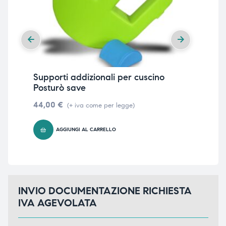
ubito
ubito
Pia
co
Supporti addizionali per cuscino
33
Posturò save
44,00
€
(+ iva come per legge)
AGGIUNGI AL CARRELLO
INVIO DOCUMENTAZIONE RICHIESTA
IVA AGEVOLATA