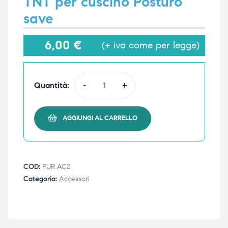
TNT per cuscino Posturò
save
i,
i,
6,00
€
(+ iva come per legge)
Quantità:
-
+
AGGIUNGI AL CARRELLO
COD:
PUR.AC2
Categoria:
Accessori