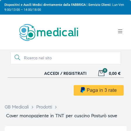
Dispositivi e Ausili Medici direttamente dalla FABBRICA | Servizio Clienti:
Lun-Ven
9:00/13:00 – 14:00/18:00
0
ACCEDI / REGISTRATI
0,00 €
gio
gio
GB Medicali
>
Prodotti
>
Cover monopaziente in TNT per cuscino Posturò save