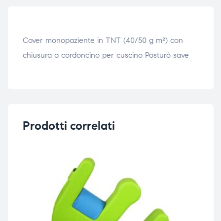
triche
triche
triche
triche
Cover monopaziente in TNT (40/50 g m²) con
chiusura a cordoncino per cuscino Posturò save
he
he
he
he
Prodotti correlati
apia e
apia e