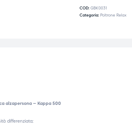
COD:
GBK0031
Categoria:
Poltrone Relax
rica alzapersona – Kappa 500
tà differenziata;