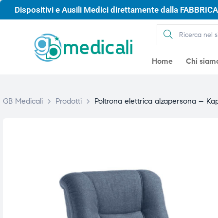
Dispositivi e Ausili Medici direttamente dalla FABBRICA 
Home
Chi siam
GB Medicali
>
Prodotti
>
Poltrona elettrica alzapersona – K
gio
gio