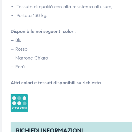
Tessuto di qualità con alta resistenza all’usura;
triche
triche
Portata 130 kg.
triche
triche
Disponibile nei seguenti colori:
– Blu
– Rosso
he
he
– Marrone Chiaro
he
he
– Ecrù
Altri colori e tessuti disponibili su richiesta
apia e
apia e
RICHIEDI INFORMAZIONI