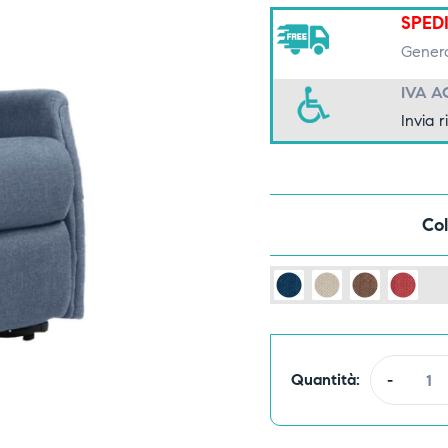
SPED
Genera
IVA A
Invia r
Col
Quantità:
-