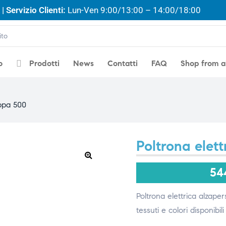
| Servizio Clienti:
Lun-Ven 9:00/13:00 – 14:00/18:00
o
Prodotti
News
Contatti
FAQ
Shop from 
appa 500
Poltrona elet
🔍
54
Poltrona elettrica alzape
tessuti e colori disponibili