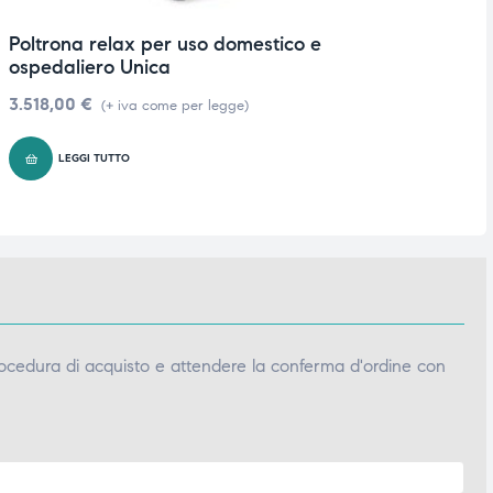
Poltrona relax per uso domestico e
P
ospedaliero Unica
9
3.518,00
€
(+ iva come per legge)
LEGGI TUTTO
ocedura di acquisto e attendere la conferma d'ordine con