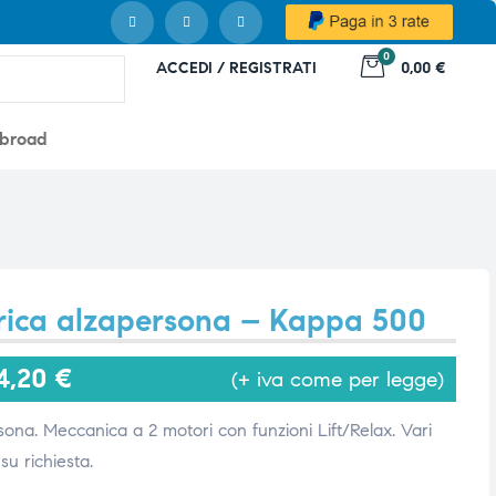
0
ACCEDI / REGISTRATI
0,00 €
abroad
trica alzapersona – Kappa 500
4,20
€
(+ iva come per legge)
rsona. Meccanica a 2 motori con funzioni Lift/Relax. Vari
 su richiesta.