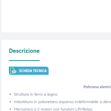
i,
i,
Descrizione
Poltrona elett
Struttura in ferro e legno;
Imbottitura in poliuretano espanso indeformabile a densi
Meccanica a 2 motori con funzioni Lift/Relax;