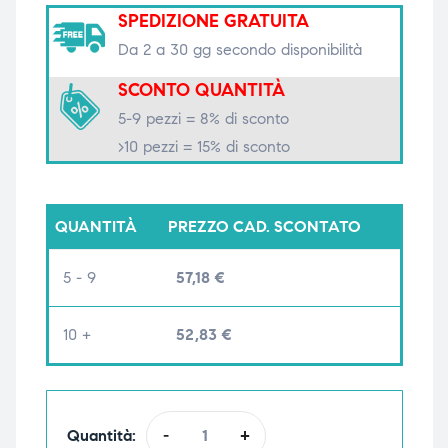
SPEDIZIONE GRATUITA
triche
triche
Da 2 a 30 gg secondo disponibilità
triche
triche
SCONTO QUANTITÀ
5-9 pezzi = 8% di sconto
>10 pezzi = 15% di sconto
he
he
he
he
QUANTITÀ
PREZZO CAD. SCONTATO
5 - 9
57,18
€
apia e
apia e
10 +
52,83
€
Quantità:
-
+