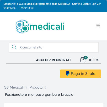
Dispositivi e Ausili Medici direttamente dalla FABBRICA | Servizio Clienti:
Lun-Ven
9:00/13:00 – 14:00/18:00
0
ACCEDI / REGISTRATI
0,00 €
gio
gio
GB Medicali
>
Prodotti
>
Posizionatore monouso gamba e braccio