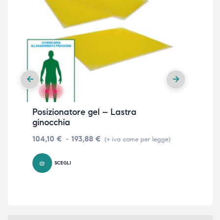
Posizionatore gel – Lastra
Po
ginocchia
sem
104,10
€
-
193,88
€
24
(+ iva come per legge)
SCEGLI