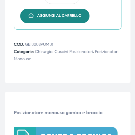
ubito
ubito
AGGIUNGI AL CARRELLO
COD:
GB.0008PUM01
Categorie:
Chirurgia
,
Cuscini Posizionatori
,
Posizionatori
Monouso
Posizionatore monouso gamba e braccio