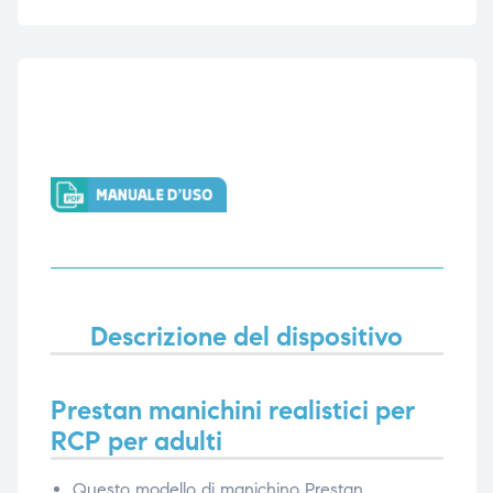
ubito
ubito
Descrizione del dispositivo
Prestan manichini realistici per
RCP per adulti
Questo modello di manichino Prestan