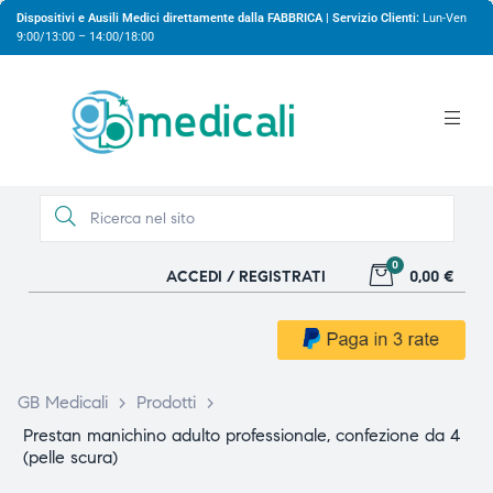
Dispositivi e Ausili Medici direttamente dalla FABBRICA | Servizio Clienti:
Lun-Ven
9:00/13:00 – 14:00/18:00
0
ACCEDI / REGISTRATI
0,00 €
gio
gio
GB Medicali
>
Prodotti
>
Prestan manichino adulto professionale, confezione da 4
(pelle scura)