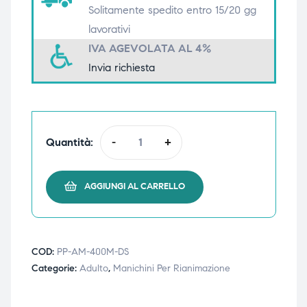
Solitamente spedito entro 15/20 gg
triche
triche
lavorativi
IVA AGEVOLATA AL 4%
triche
triche
Invia richiesta
he
he
Quantità:
-
+
he
he
AGGIUNGI AL CARRELLO
apia e
apia e
COD:
PP-AM-400M-DS
Categorie:
Adulto
,
Manichini Per Rianimazione