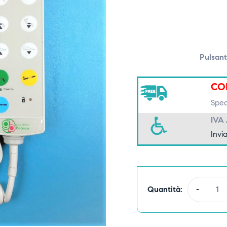
Pulsan
CO
Spedi
IVA
Invia
Quantità:
-