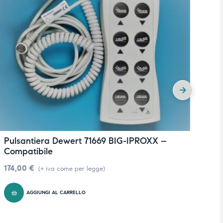
Pulsantiera Dewert 71669 BIG-IPROXX –
P
Compatibile
C
174,00
€
1
(+ iva come per legge)
AGGIUNGI AL CARRELLO