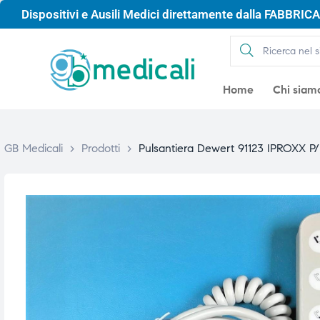
Dispositivi e Ausili Medici direttamente dalla FABBRICA 
Home
Chi siam
GB Medicali
>
Prodotti
>
Pulsantiera Dewert 91123 IPROXX P
gio
gio