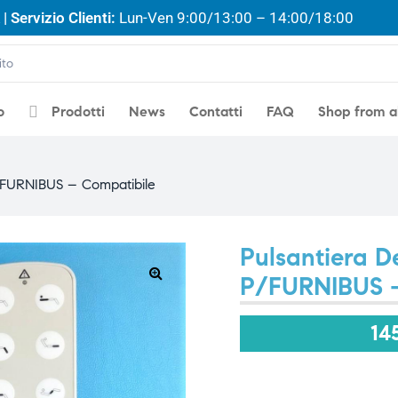
| Servizio Clienti:
Lun-Ven 9:00/13:00 – 14:00/18:00
o
Prodotti
News
Contatti
FAQ
Shop from 
/FURNIBUS – Compatibile
Pulsantiera 
P/FURNIBUS –
🔍
14