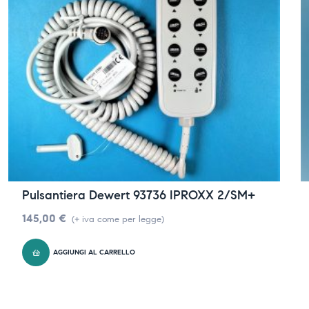
Pulsantiera Dewert 93736 IPROXX 2/SM+
145,00
€
(+ iva come per legge)
AGGIUNGI AL CARRELLO