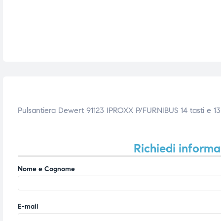
i,
i,
Pulsantiera Dewert 91123 IPROXX P/FURNIBUS 14 tasti e 13 
Richiedi informa
Nome e Cognome
E-mail