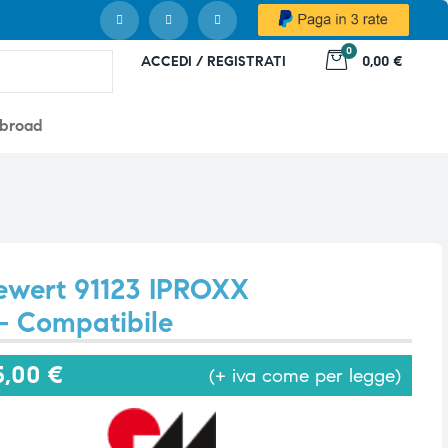
0
ACCEDI / REGISTRATI
0,00 €
abroad
Dewert 91123 IPROXX
 Compatibile
5,00
€
(+ iva come per legge)