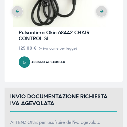
Pulsantiera Okin 68442 CHAIR
Pu
CONTROL SL
CO
125,00
€
12
(+ iva come per legge)
AGGIUNGI AL CARRELLO
INVIO DOCUMENTAZIONE RICHIESTA
IVA AGEVOLATA
ATTENZIONE: per usufruire dell'iva agevolata