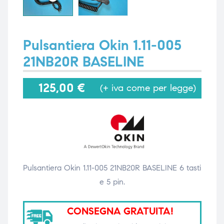
i,
i,
Pulsantiera Okin 1.11-005
21NB20R BASELINE
125,00
€
(+ iva come per legge)
Pulsantiera Okin 1.11-005 21NB20R BASELINE 6 tasti
e 5 pin.
CONSEGNA GRATUITA!