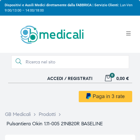
Dispositivi e Ausili Medici direttamente dalla FABBRICA | Servizio Clienti:
Lun-Ven
9:00/13:00 – 14:00/18:00
0
ACCEDI / REGISTRATI
0,00 €
gio
gio
GB Medicali
>
Prodotti
>
Pulsantiera Okin 1.11-005 21NB20R BASELINE