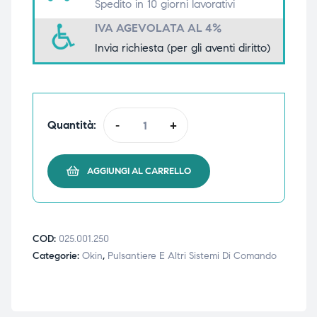
Spedito in 10 giorni lavorativi
triche
triche
IVA AGEVOLATA AL 4%
Invia richiesta (per gli aventi diritto)
triche
triche
he
he
Quantità:
-
+
he
he
AGGIUNGI AL CARRELLO
apia e
apia e
COD:
025.001.250
Categorie:
Okin
,
Pulsantiere E Altri Sistemi Di Comando