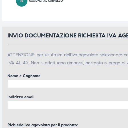
AGGIUNGI AL CARRELLO
triche
triche
triche
triche
INVIO DOCUMENTAZIONE RICHIESTA IVA A
he
he
ATTENZIONE: per usufruire dell'iva agevolata selezionare 
he
he
IVA AL 4%. Non si effettuano rimborsi, pertanto si prega di 
Nome e Cognome
apia e
apia e
Indirizzo email
Richiedo iva agevolata per il prodotto: