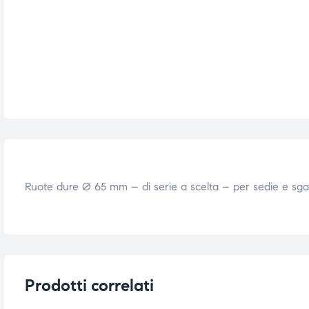
e
e
emi di
emi di
i
i
Ruote dure Ø 65 mm – di serie a scelta – per sedie e sgab
Prodotti correlati