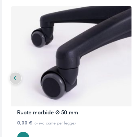
i,
i,
Ruote morbide Ø 50 mm
0,00
€
(+ iva come per legge)