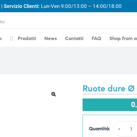
| Servizio Clienti:
Lun-Ven 9:00/13:00 – 14:00/18:00
o
Prodotti
News
Contatti
FAQ
Shop from 
Ruote dure Ø
🔍
0
Quantità:
-