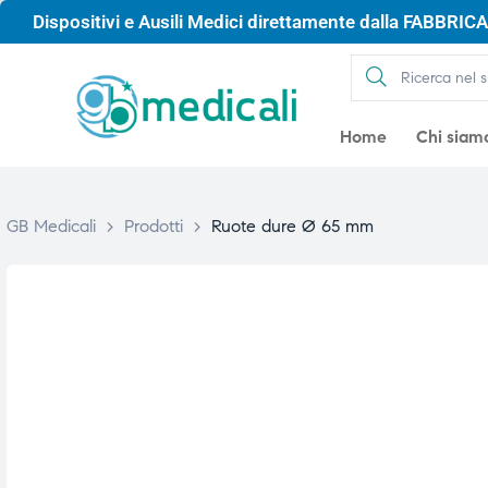
Dispositivi e Ausili Medici direttamente dalla FABBRICA 
Home
Chi siam
GB Medicali
>
Prodotti
>
Ruote dure Ø 65 mm
gio
gio