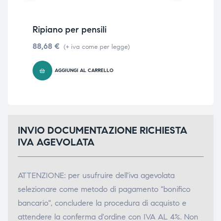
ubito
ubito
Ripiano per pensili
Zoc
88,68
€
101
(+ iva come per legge)
AGGIUNGI AL CARRELLO
INVIO DOCUMENTAZIONE RICHIESTA
IVA AGEVOLATA
ATTENZIONE: per usufruire dell'iva agevolata
selezionare come metodo di pagamento "bonifico
bancario", concludere la procedura di acquisto e
attendere la conferma d'ordine con IVA AL 4%. Non