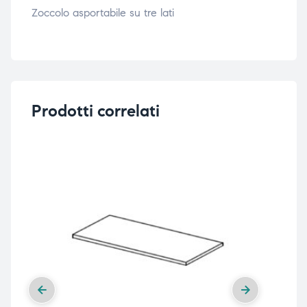
Zoccolo asportabile su tre lati
triche
triche
triche
triche
Prodotti correlati
he
he
he
he
apia e
apia e