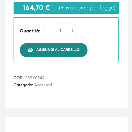
164,70
€
(+ iva come per legge)
i,
i,
Quantità:
-
+
AGGIUNGI AL CARRELLO
COD:
GBRX0349
Categoria:
Accessori