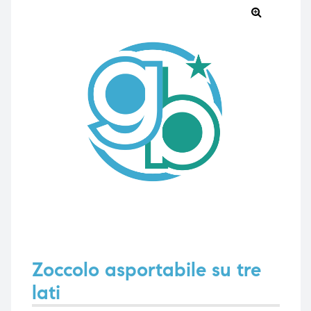
🔍
e
e
emi di
emi di
i
i
Zoccolo asportabile su tre
lati