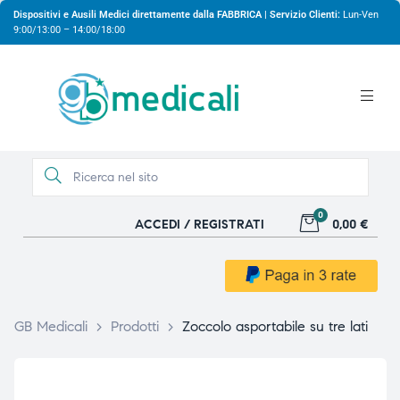
Dispositivi e Ausili Medici direttamente dalla FABBRICA | Servizio Clienti:
Lun-Ven
9:00/13:00 – 14:00/18:00
0
ACCEDI / REGISTRATI
0,00 €
gio
gio
GB Medicali
>
Prodotti
>
Zoccolo asportabile su tre lati