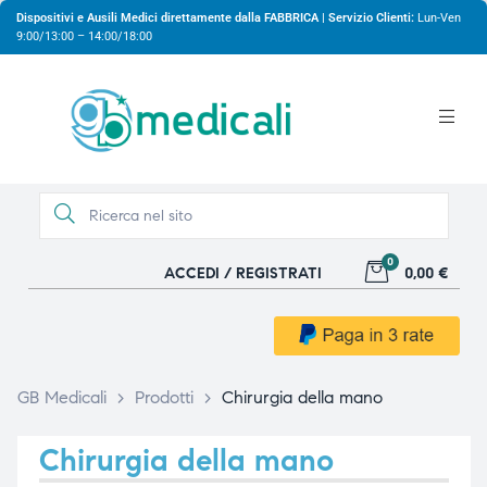
Dispositivi e Ausili Medici direttamente dalla FABBRICA | Servizio Clienti:
Lun-Ven
9:00/13:00 – 14:00/18:00
0
ACCEDI / REGISTRATI
0,00 €
gio
gio
GB Medicali
>
Prodotti
>
Chirurgia della mano
Chirurgia della mano