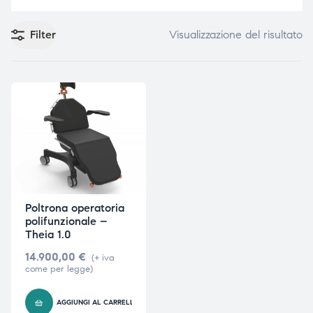
Filter
Visualizzazione del risultato
e
e
emi di
emi di
i
i
Poltrona operatoria
polifunzionale –
Theia 1.0
14.900,00
€
(+ iva
come per legge)
AGGIUNGI AL CARRELLO