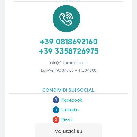
triche
triche
triche
triche
+39 0818692160
+39 3358726975
he
he
info@gbmedicali.it
he
he
Lun-Ven 9:00/13:00 – 14:00/18:00
CONDIVIDI SUI SOCIAL
apia e
apia e
Facebook
Linkedin
Email