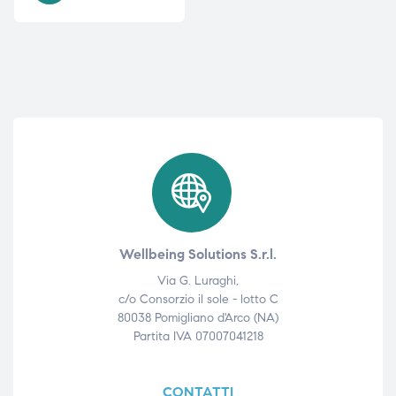
i,
i,
Wellbeing Solutions S.r.l.
Via G. Luraghi,
c/o Consorzio il sole - lotto C
80038 Pomigliano d'Arco (NA)
Partita IVA 07007041218
CONTATTI