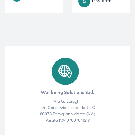
LEGGI TUTTO
i,
i,
Wellbeing Solutions S.r.l.
Via G. Luraghi,
c/o Consorzio il sole - lotto C
80038 Pomigliano d'Arco (NA)
Partita IVA 07007041218