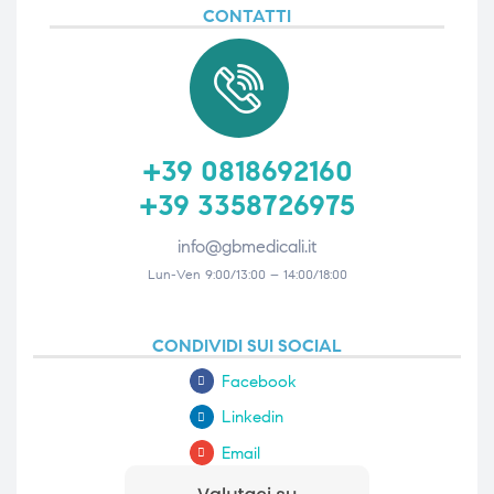
CONTATTI
triche
triche
triche
triche
+39 0818692160
he
he
+39 3358726975
he
he
info@gbmedicali.it
Lun-Ven 9:00/13:00 – 14:00/18:00
apia e
apia e
CONDIVIDI SUI SOCIAL
Facebook
Linkedin
Email