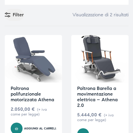
Filter
Visualizzazione di 2 risultati
e
e
emi di
emi di
i
i
Poltrona
Poltrona Barella a
polifunzionale
movimentazione
motorizzata Athena
elettrica – Athena
2.0
2.050,00
€
(+ iva
come per legge)
5.444,00
€
(+ iva
come per legge)
AGGIUNGI AL CARRELLO