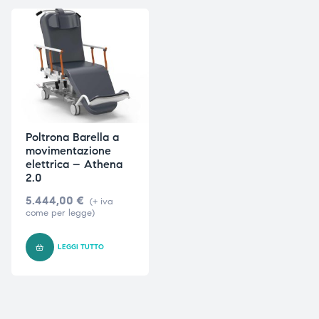
triche
triche
triche
triche
he
he
Poltrona Barella a
movimentazione
he
he
elettrica – Athena
2.0
5.444,00
€
(+ iva
come per legge)
apia e
apia e
LEGGI TUTTO