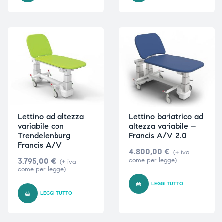
i,
i,
Lettino ad altezza
Lettino bariatrico ad
variabile con
altezza variabile –
Trendelenburg
Francis A/V 2.0
Francis A/V
4.800,00
€
(+ iva
3.795,00
€
come per legge)
(+ iva
come per legge)
LEGGI TUTTO
LEGGI TUTTO