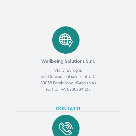
ubito
ubito
Wellbeing Solutions S.r.l.
Via G. Luraghi,
c/o Consorzio il sole - lotto C
80038 Pomigliano d'Arco (NA)
Partita IVA 07007041218
CONTATTI