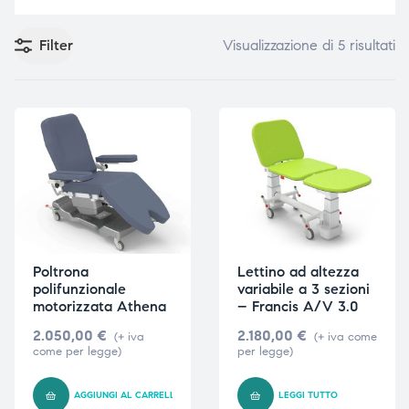
Filter
Visualizzazione di 5 risultati
e
e
emi di
emi di
i
i
Poltrona
Lettino ad altezza
polifunzionale
variabile a 3 sezioni
motorizzata Athena
– Francis A/V 3.0
2.050,00
€
2.180,00
€
(+ iva
(+ iva come
come per legge)
per legge)
AGGIUNGI AL CARRELLO
LEGGI TUTTO