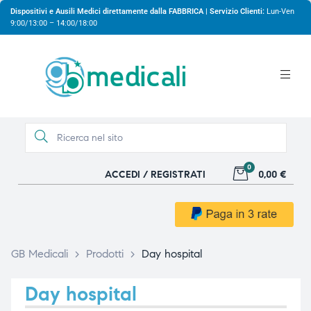
Dispositivi e Ausili Medici direttamente dalla FABBRICA | Servizio Clienti:
Lun-Ven
9:00/13:00 – 14:00/18:00
0
ACCEDI / REGISTRATI
0,00 €
gio
gio
GB Medicali
>
Prodotti
>
Day hospital
Day hospital