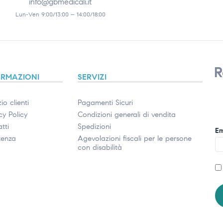
info@gbmedicali.it
Lun-Ven 9:00/13:00 – 14:00/18:00
R
ORMAZIONI
SERVIZI
io clienti
Pagamenti Sicuri
cy Policy
Condizioni generali di vendita
tti
Spedizioni
Em
tenza
Agevolazioni fiscali per le persone
con disabilità​