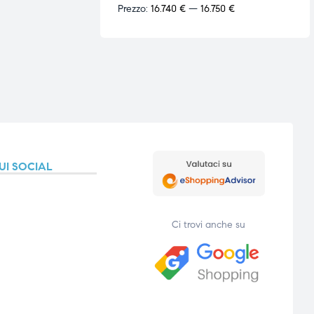
Prezzo:
16.740 €
—
16.750 €
UI SOCIAL
Ci trovi anche su