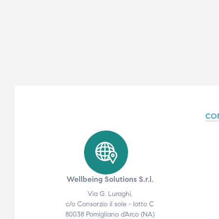
ubito
ubito
CO
Wellbeing Solutions S.r.l.
Via G. Luraghi,
c/o Consorzio il sole - lotto C
80038 Pomigliano d'Arco (NA)