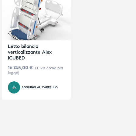
e
e
Letto bilancia
verticalizzante Alex
emi di
emi di
ICUBED
16.745,00
€
(+ iva come per
legge)
i
i
AGGIUNGI AL CARRELLO