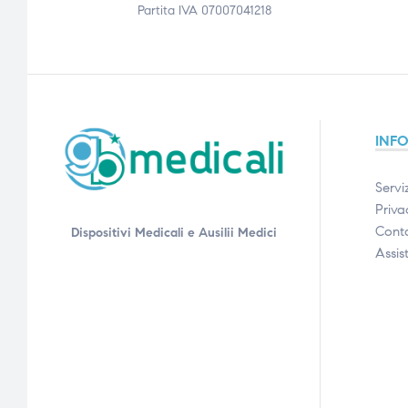
Partita IVA 07007041218
INF
Serviz
Priva
Conta
Dispositivi Medicali e Ausilii Medici
Assis