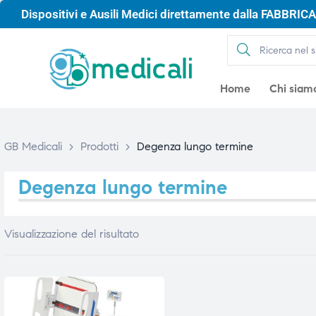
Dispositivi e Ausili Medici direttamente dalla FABBRICA 
Home
Chi siam
GB Medicali
>
Prodotti
>
Degenza lungo termine
Degenza lungo termine
Visualizzazione del risultato
gio
gio