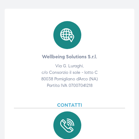
ubito
ubito
Wellbeing Solutions S.r.l.
Via G. Luraghi,
c/o Consorzio il sole - lotto C
80038 Pomigliano d'Arco (NA)
Partita IVA 07007041218
CONTATTI