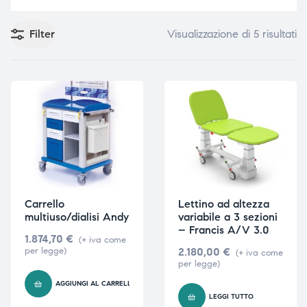
Filter
Visualizzazione di 5 risultati
e
e
emi di
emi di
i
i
Carrello
Lettino ad altezza
multiuso/dialisi Andy
variabile a 3 sezioni
– Francis A/V 3.0
1.874,70
€
(+ iva come
per legge)
2.180,00
€
(+ iva come
per legge)
AGGIUNGI AL CARRELLO
LEGGI TUTTO