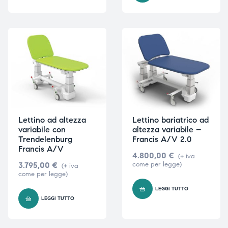
i,
i,
Lettino ad altezza
Lettino bariatrico ad
variabile con
altezza variabile –
Trendelenburg
Francis A/V 2.0
Francis A/V
4.800,00
€
(+ iva
3.795,00
€
come per legge)
(+ iva
come per legge)
LEGGI TUTTO
LEGGI TUTTO