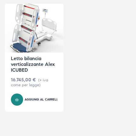
triche
triche
triche
triche
he
he
Letto bilancia
verticalizzante Alex
he
he
ICUBED
16.745,00
€
(+ iva
come per legge)
apia e
apia e
AGGIUNGI AL CARRELLO