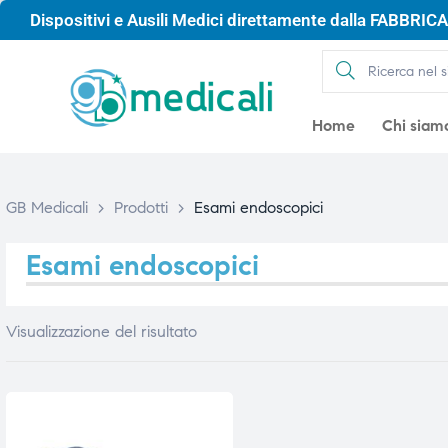
Dispositivi e Ausili Medici direttamente dalla FABBRICA 
Home
Chi siam
GB Medicali
>
Prodotti
>
Esami endoscopici
Esami endoscopici
Visualizzazione del risultato
gio
gio