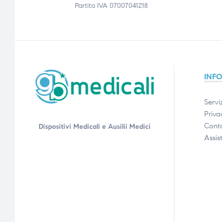
Partita IVA 07007041218
INF
Serviz
Priva
Conta
Dispositivi Medicali e Ausilii Medici
Assis