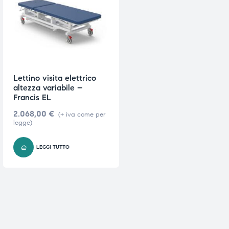
e
e
Lettino visita elettrico
altezza variabile –
emi di
emi di
Francis EL
2.068,00
€
(+ iva come per
legge)
i
i
LEGGI TUTTO