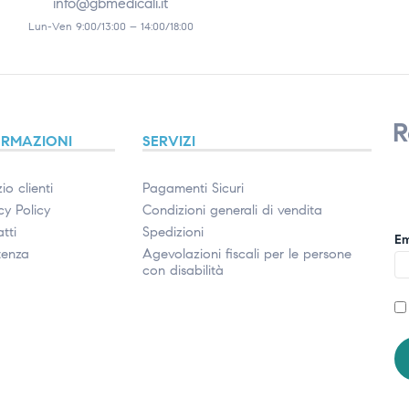
info@gbmedicali.it
Lun-Ven 9:00/13:00 – 14:00/18:00
R
ORMAZIONI
SERVIZI
io clienti
Pagamenti Sicuri
cy Policy
Condizioni generali di vendita
tti
Spedizioni
Em
tenza
Agevolazioni fiscali per le persone
con disabilità​