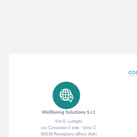
ubito
ubito
CO
Wellbeing Solutions S.r.l.
Via G. Luraghi,
c/o Consorzio il sole - lotto C
80038 Pomigliano d'Arco (NA)