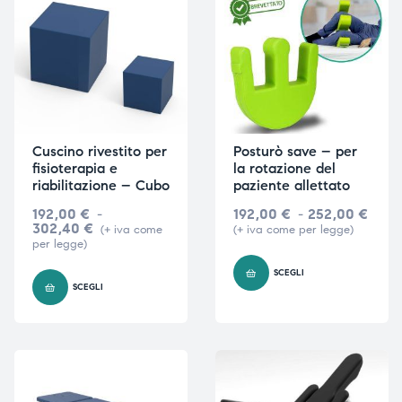
ubito
ubito
Cuscino rivestito per
Posturò save – per
fisioterapia e
la rotazione del
riabilitazione – Cubo
paziente allettato
192,00
€
-
192,00
€
-
252,00
€
302,40
€
(+ iva come
(+ iva come per legge)
per legge)
SCEGLI
SCEGLI