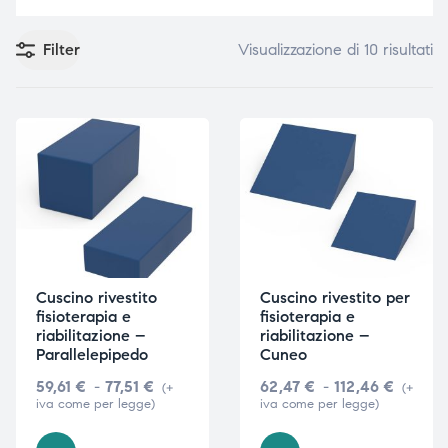
Filter
Visualizzazione di 10 risultati
e
e
emi di
emi di
i
i
Cuscino rivestito
Cuscino rivestito per
fisioterapia e
fisioterapia e
riabilitazione –
riabilitazione –
Parallelepipedo
Cuneo
59,61
€
-
77,51
€
62,47
€
-
112,46
€
(+
(+
iva come per legge)
iva come per legge)