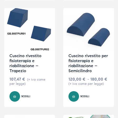
triche
triche
triche
triche
he
he
Cuscino rivestito
Cuscino rivestito per
he
he
fisioterapia e
fisioterapia e
riabilitazione –
riabilitazione –
Trapezio
Semicilindro
107,47
€
120,00
€
-
180,00
€
(+ iva come
apia e
apia e
per legge)
(+ iva come per legge)
SCEGLI
SCEGLI