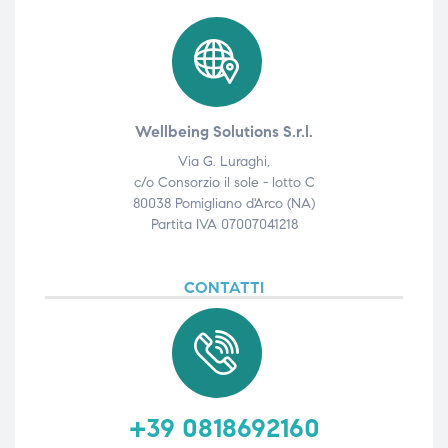
Wellbeing Solutions S.r.l.
Via G. Luraghi,
c/o Consorzio il sole - lotto C
80038 Pomigliano d'Arco (NA)
Partita IVA 07007041218
CONTATTI
+39 0818692160