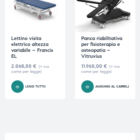
Lettino visita
Panca riabilitativa
elettrico altezza
per fisioterapia e
variabile – Francis
osteopatia –
EL
Vitruvius
2.068,00
€
11.960,00
€
(+ iva
(+ iva
come per legge)
come per legge)
LEGGI TUTTO
AGGIUNGI AL CARRELLO