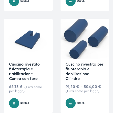
SCEGLI
SCEGLI
i,
i,
Cuscino rivestito
Cuscino rivestito per
fisioterapia e
fisioterapia e
riabilitazione –
riabilitazione –
Cuneo con foro
Cilindro
66,75
€
91,20
€
-
504,00
€
(+ iva come
per legge)
(+ iva come per legge)
SCEGLI
SCEGLI