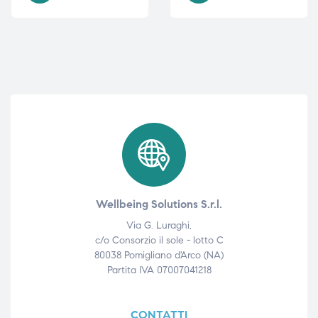
i,
i,
Wellbeing Solutions S.r.l.
Via G. Luraghi,
c/o Consorzio il sole - lotto C
80038 Pomigliano d'Arco (NA)
Partita IVA 07007041218
CONTATTI