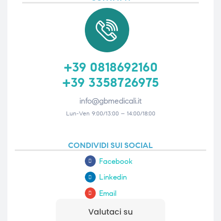
triche
triche
triche
triche
+39 0818692160
+39 3358726975
he
he
info@gbmedicali.it
he
he
Lun-Ven 9:00/13:00 – 14:00/18:00
CONDIVIDI SUI SOCIAL
apia e
apia e
Facebook
Linkedin
Email