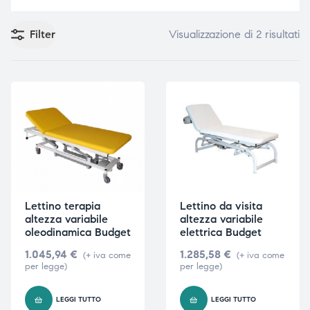
Filter
Visualizzazione di 2 risultati
e
e
emi di
emi di
i
i
Lettino terapia
Lettino da visita
altezza variabile
altezza variabile
oleodinamica Budget
elettrica Budget
1.045,94
€
1.285,58
€
(+ iva come
(+ iva come
per legge)
per legge)
LEGGI TUTTO
LEGGI TUTTO