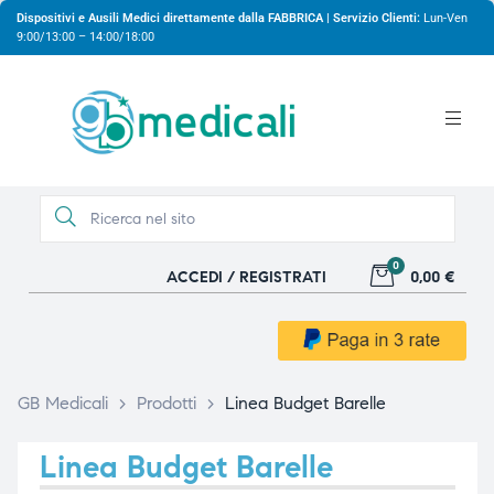
Dispositivi e Ausili Medici direttamente dalla FABBRICA | Servizio Clienti:
Lun-Ven
9:00/13:00 – 14:00/18:00
0
ACCEDI / REGISTRATI
0,00 €
gio
gio
GB Medicali
>
Prodotti
>
Linea Budget Barelle
Linea Budget Barelle