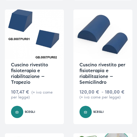
triche
triche
triche
triche
he
he
Cuscino rivestito
Cuscino rivestito per
he
he
fisioterapia e
fisioterapia e
riabilitazione –
riabilitazione –
Trapezio
Semicilindro
107,47
€
120,00
€
-
180,00
€
(+ iva come
apia e
apia e
per legge)
(+ iva come per legge)
SCEGLI
SCEGLI