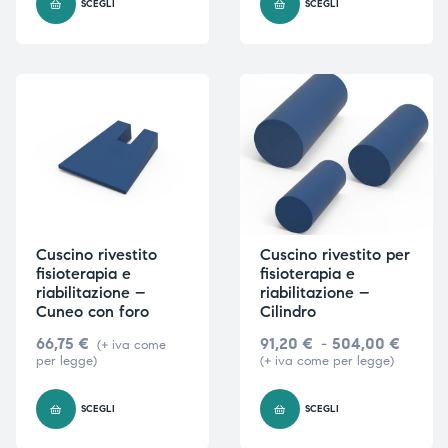
SCEGLI
SCEGLI
i,
i,
Cuscino rivestito
Cuscino rivestito per
fisioterapia e
fisioterapia e
riabilitazione –
riabilitazione –
Cuneo con foro
Cilindro
66,75
€
91,20
€
-
504,00
€
(+ iva come
per legge)
(+ iva come per legge)
SCEGLI
SCEGLI