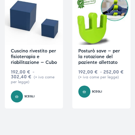
ubito
ubito
Cuscino rivestito per
Posturò save – per
fisioterapia e
la rotazione del
riabilitazione – Cubo
paziente allettato
192,00
€
-
192,00
€
-
252,00
€
302,40
€
(+ iva come
(+ iva come per legge)
per legge)
SCEGLI
SCEGLI