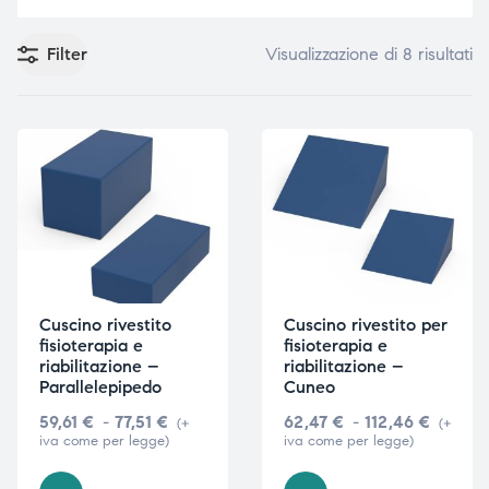
Filter
Visualizzazione di 8 risultati
e
e
emi di
emi di
i
i
Cuscino rivestito
Cuscino rivestito per
fisioterapia e
fisioterapia e
riabilitazione –
riabilitazione –
Parallelepipedo
Cuneo
59,61
€
-
77,51
€
62,47
€
-
112,46
€
(+
(+
iva come per legge)
iva come per legge)