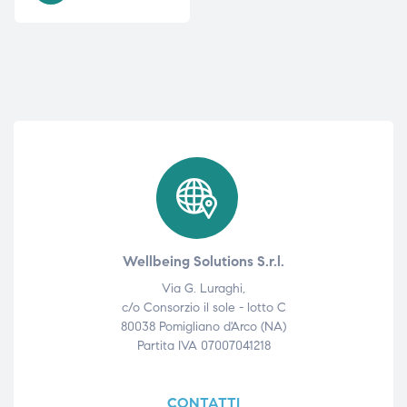
i,
i,
Wellbeing Solutions S.r.l.
Via G. Luraghi,
c/o Consorzio il sole - lotto C
80038 Pomigliano d'Arco (NA)
Partita IVA 07007041218
CONTATTI