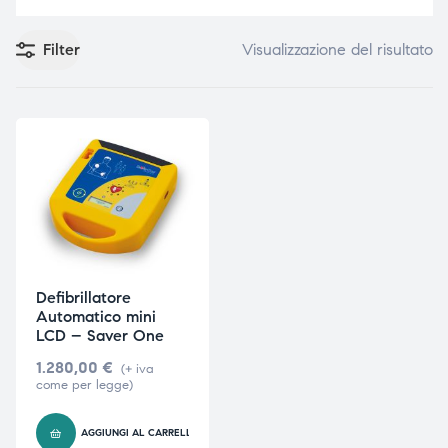
Filter
Visualizzazione del risultato
e
e
emi di
emi di
i
i
Defibrillatore
Automatico mini
LCD – Saver One
1.280,00
€
(+ iva
come per legge)
AGGIUNGI AL CARRELLO