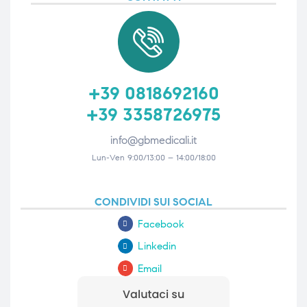
triche
triche
triche
triche
+39 0818692160
+39 3358726975
he
he
info@gbmedicali.it
he
he
Lun-Ven 9:00/13:00 – 14:00/18:00
CONDIVIDI SUI SOCIAL
apia e
apia e
Facebook
Linkedin
Email