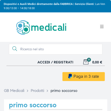
Dispositivi e Ausili Medici direttamente dalla FABBRICA | Servizio Clienti:
Lun-Ven
9:00/13:00 – 14:00/18:00
0
ACCEDI / REGISTRATI
0,00 €
gio
gio
GB Medicali
>
Prodotti
>
primo soccorso
primo soccorso