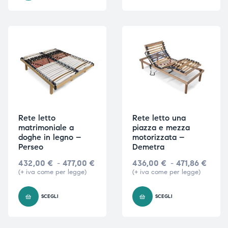
Rete letto
Rete letto una
matrimoniale a
piazza e mezza
doghe in legno –
motorizzata –
Perseo
Demetra
432,00
€
-
477,00
€
436,00
€
-
471,86
€
(+ iva come per legge)
(+ iva come per legge)
SCEGLI
SCEGLI