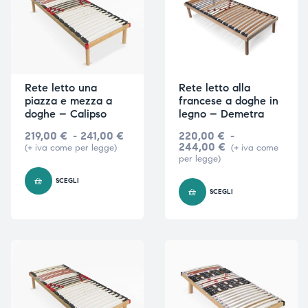
ubito
ubito
Rete letto una
Rete letto alla
piazza e mezza a
francese a doghe in
doghe – Calipso
legno – Demetra
219,00
€
-
241,00
€
220,00
€
-
244,00
€
(+ iva come per legge)
(+ iva come
per legge)
SCEGLI
SCEGLI