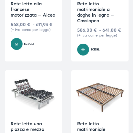
Rete letto alla
Rete letto
francese
matrimoniale a
motorizzata – Alceo
doghe in legno –
Cassiopea
568,00
€
-
611,93
€
(+ iva come per legge)
586,00
€
-
641,00
€
(+ iva come per legge)
SCEGLI
SCEGLI
Rete letto una
Rete letto
piazza e mezza
matrimoniale