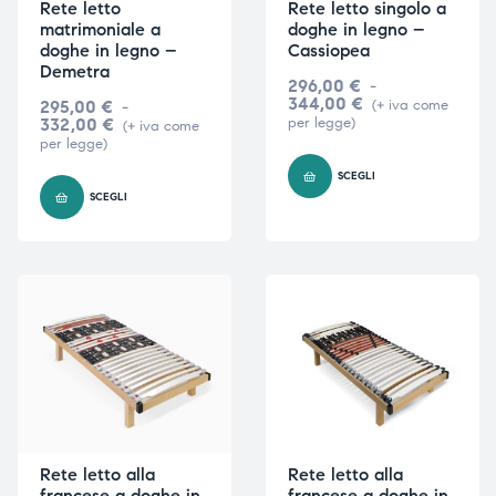
Rete letto
Rete letto singolo a
matrimoniale a
doghe in legno –
doghe in legno –
Cassiopea
Demetra
296,00
€
-
344,00
€
295,00
€
-
(+ iva come
332,00
€
per legge)
(+ iva come
per legge)
SCEGLI
SCEGLI
Rete letto alla
Rete letto alla
francese a doghe in
francese a doghe in