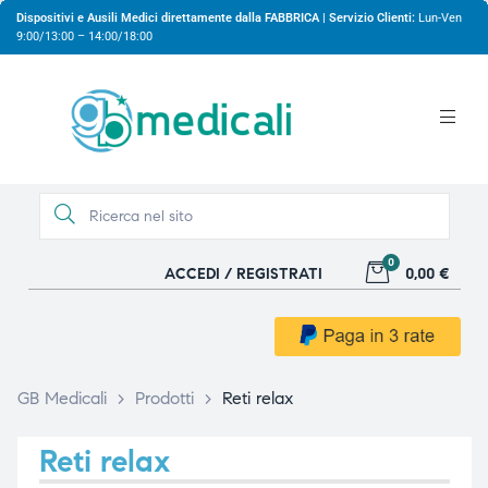
Dispositivi e Ausili Medici direttamente dalla FABBRICA | Servizio Clienti:
Lun-Ven
9:00/13:00 – 14:00/18:00
0
ACCEDI / REGISTRATI
0,00 €
gio
gio
GB Medicali
>
Prodotti
>
Reti relax
Reti relax