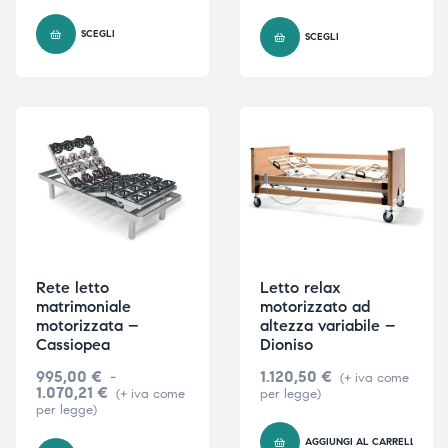
SCEGLI
SCEGLI
Rete letto
Letto relax
matrimoniale
motorizzato ad
motorizzata –
altezza variabile –
Cassiopea
Dioniso
995,00
€
-
1.120,50
€
(+ iva come
1.070,21
€
(+ iva come
per legge)
per legge)
AGGIUNGI AL CARRELLO