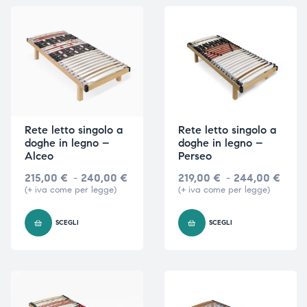
triche
triche
triche
triche
he
he
Rete letto singolo a
Rete letto singolo a
doghe in legno –
doghe in legno –
he
he
Alceo
Perseo
215,00
€
-
240,00
€
219,00
€
-
244,00
€
(+ iva come per legge)
(+ iva come per legge)
apia e
apia e
SCEGLI
SCEGLI