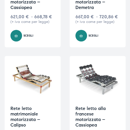
motorizzata –
motorizzata –
Cassiopea
Demetra
621,00
€
-
668,78
€
667,00
€
-
720,86
€
(+ iva come per legge)
(+ iva come per legge)
SCEGLI
SCEGLI
Rete letto
Rete letto alla
matrimoniale
francese
motorizzata –
motorizzata –
Calipso
Cassiopea