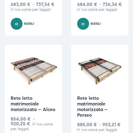
683,00
€
-
737,34
€
684,00
€
-
736,34
€
(+ iva come per legge)
(+ iva come per legge)
SCEGLI
SCEGLI
Rete letto
Rete letto
matrimoniale
matrimoniale
motorizzata – Alceo
motorizzata –
Perseo
854,00
€
-
920,25
€
(+ iva come
885,00
€
-
953,21
€
per legge)
(+ iva come per legge)