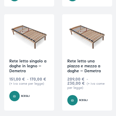
i,
i,
Rete letto singolo a
Rete letto una
doghe in legno –
piazza e mezza a
Demetra
doghe – Demetra
151,00
€
-
170,00
€
209,00
€
-
230,00
€
(+ iva come per legge)
(+ iva come
per legge)
SCEGLI
SCEGLI