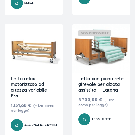
SCEGLI
NON DISPONIBILE
Letto relax
Letto con piano rete
motorizzato ad
girevole per alzata
altezza variabile –
assistita – Latona
Era
3.700,00
€
(+ iva
1.151,68
€
come per legge)
(+ iva come
per legge)
LEGGI TUTTO
AGGIUNGI AL CARRELLO