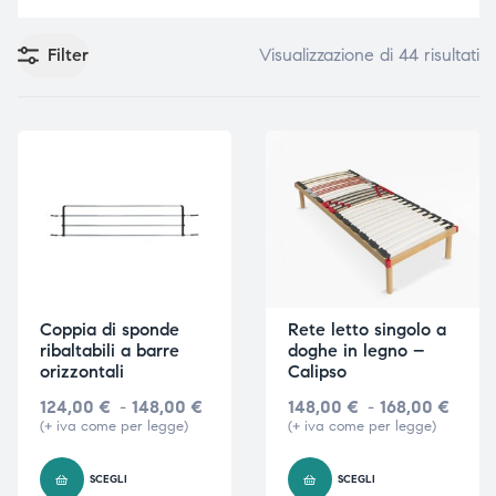
Filter
Visualizzazione di 44 risultati
e
e
emi di
emi di
i
i
Coppia di sponde
Rete letto singolo a
ribaltabili a barre
doghe in legno –
orizzontali
Calipso
124,00
€
-
148,00
€
148,00
€
-
168,00
€
(+ iva come per legge)
(+ iva come per legge)
SCEGLI
SCEGLI