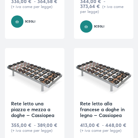
336,00
€
-
364,58
€
344,00
€
-
373,64
€
(+ iva come per legge)
(+ iva come
per legge)
SCEGLI
SCEGLI
Rete letto una
Rete letto alla
piazza e mezza a
francese a doghe in
doghe – Cassiopea
legno – Cassiopea
355,00
€
-
389,00
€
413,00
€
-
448,00
€
(+ iva come per legge)
(+ iva come per legge)