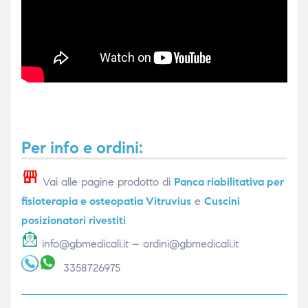
Per info e ordini:
Vai alle pagine prodotto di
Panca riabilitativa per
fisioterapia e osteopatia Vitruvius
e
Cuscini
posizionatori rivestiti
info@gbmedicali.it – ordini@gbmedicali.it
3358726975