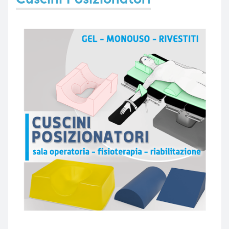
e
emi di
i