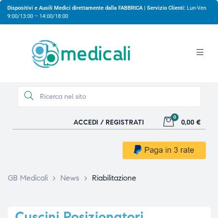
Dispositivi e Ausili Medici direttamente dalla FABBRICA | Servizio Clienti:
Lun-Ven
9:00/13:00 – 14:00/18:00
0
ACCEDI / REGISTRATI
0,00 €
gio
GB Medicali
>
News
>
Riabilitazione
Cuscini Posizionatori