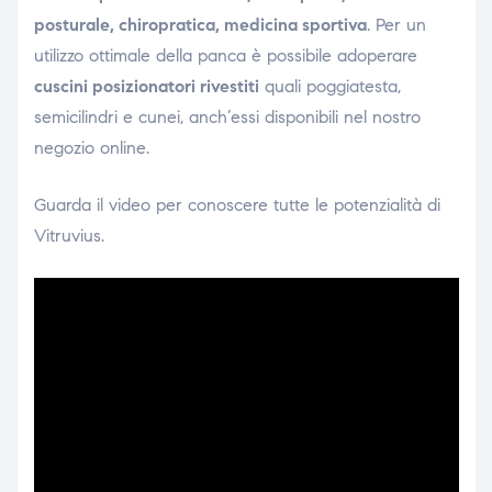
posturale, chiropratica, medicina sportiva
. Per un
utilizzo ottimale della panca è possibile adoperare
cuscini posizionatori rivestiti
quali poggiatesta,
semicilindri e cunei, anch’essi disponibili nel nostro
negozio online.
Guarda il video per conoscere tutte le potenzialità di
Vitruvius.